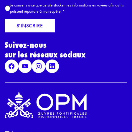
m
A
Je consens à ce que ce site stocke mes informations envoyées afin qu’ils
E
c
puissent répondre à ma requête.
*
m
c
a
o
S'INSCRIRE
i
r
l
d
*
Suivez-nous
R
G
sur les réseaux sociaux
P
D
*