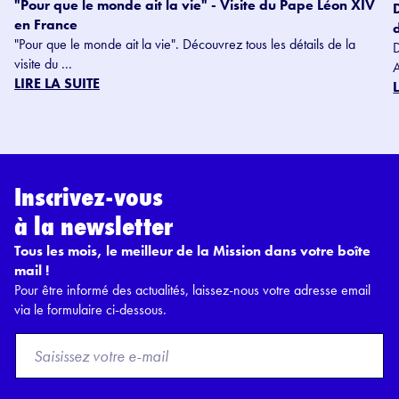
"Pour que le monde ait la vie" - Visite du Pape Léon XIV
en France
"Pour que le monde ait la vie". Découvrez tous les détails de la
visite du ...
LIRE LA SUITE
Inscrivez-vous
à la newsletter
Tous les mois, le meilleur de la Mission dans votre boîte
mail !
Pour être informé des actualités, laissez-nous votre adresse email
via le formulaire ci-dessous.
F
r
o