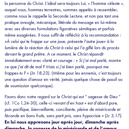
la personne du Christ. L’idéal sera toujours Lui, « l’homme céleste »,
auquel nous, hommes terrestres, sommes appelés à ressembler,
comme nous le rappelle la Seconde Lecture, et non pas tant une
pratique aveugle, mécanique, littérale du message en lui-même
avec ses diverses formulations figuratives sémitiques et parfois
même exagérées. Il nous suffit de réfléchir à la recommandation :
«À celui qui te frappe sur une joue, présente l’autre joue» à la
lumière de la réaction du Christ à celui qui l’a giflé lors du procès
devant le grand prêtre. A ce moment, le Christ répondit
immédiatement avec clarté et courage : « Si j’ai mal parlé, montre
ce que j’ai dit de mal ? Mais si j’ai bien parlé, pourquoi me
frappes-tu ? » (Jn 18,23)
. (Même pour les ennemis, c’est toujours
une question d’amour en vérité, jamais quelque chose de passif ou
de soumission quelconque).
Fixons donc notre regard sur le Christ qui est “ sagesse de Dieu ”
(cf. 1Co 1,24-30), celle-ci venant d’en haut
« est d’abord pure,
puis pacifique, bienveillante, conciliante, pleine de miséricorde et
féconde en bons fruits, sans parti pris, sans hypocrisie » (Jc 3,17)
.
En lui nous apprenons jour après jour, dimanche après
dimanche, la sagesse de la miséricorde et de l’amour