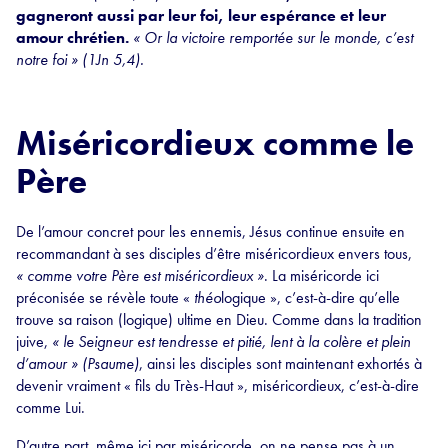
gagneront aussi par leur foi, leur espérance et leur
amour chrétien.
« Or la victoire remportée sur le monde, c’est
notre foi » (1Jn 5,4).
Miséricordieux comme le
Père
De l’amour concret pour les ennemis, Jésus continue ensuite en
recommandant à ses disciples d’être miséricordieux envers tous,
« comme votre Père est miséricordieux »
. La miséricorde ici
préconisée se révèle toute «
théo
logique », c’est-à-dire qu’elle
trouve sa raison (logique) ultime en Dieu. Comme dans la tradition
juive,
« le Seigneur est tendresse et pitié, lent à la colère et plein
d’amour » (Psaume)
, ainsi les disciples sont maintenant exhortés à
devenir vraiment « fils du Très-Haut », miséricordieux, c’est-à-dire
comme Lui.
D’autre part, même ici par miséricorde, on ne pense pas à un