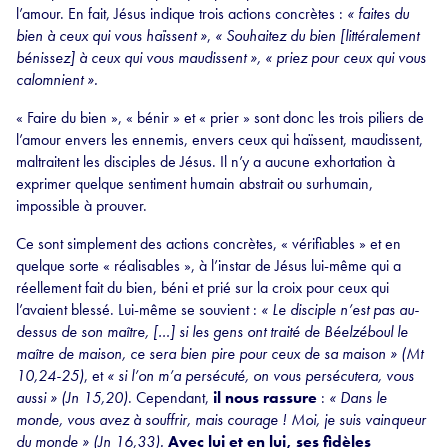
l’amour. En fait, Jésus indique trois actions concrètes :
« faites du
bien à ceux qui vous haïssent »
,
« Souhaitez du bien [littéralement
bénissez] à ceux qui vous maudissent », « priez pour ceux qui vous
calomnient ».
« Faire du bien », « bénir » et « prier » sont donc les trois piliers de
l’amour envers les ennemis, envers ceux qui haïssent, maudissent,
maltraitent les disciples de Jésus. Il n’y a aucune exhortation à
exprimer quelque sentiment humain abstrait ou surhumain,
impossible à prouver.
Ce sont simplement des actions concrètes, « vérifiables » et en
quelque sorte « réalisables », à l’instar de Jésus lui-même qui a
réellement fait du bien, béni et prié sur la croix pour ceux qui
l’avaient blessé. Lui-même se souvient :
« Le disciple n’est pas au-
dessus de son maître, […] si les gens ont traité de Béelzéboul le
maître de maison, ce sera bien pire pour ceux de sa maison » (Mt
10,24-25)
, et
« si l’on m’a persécuté, on vous persécutera, vous
aussi » (Jn 15,20)
. Cependant,
il nous rassure
:
« Dans le
monde, vous avez à souffrir, mais courage ! Moi, je suis vainqueur
du monde » (Jn 16,33).
Avec lui et en lui, ses fidèles