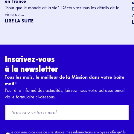
en France
"Pour que le monde ait la vie". Découvrez tous les détails de la
visite du ...
LIRE LA SUITE
Inscrivez-vous
à la newsletter
Tous les mois, le meilleur de la Mission dans votre boîte
mail !
Pour être informé des actualités, laissez-nous votre adresse email
via le formulaire ci-dessous.
F
r
o
m
A
Je consens à ce que ce site stocke mes informations envoyées afin qu’ils
E