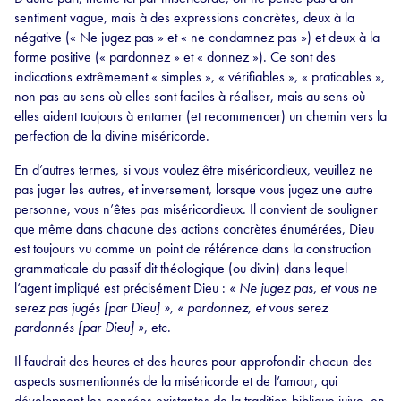
sentiment vague, mais à des expressions concrètes, deux à la
négative (« Ne jugez pas » et « ne condamnez pas ») et deux à la
forme positive (« pardonnez » et « donnez »). Ce sont des
indications extrêmement « simples », « vérifiables », « praticables »,
non pas au sens où elles sont faciles à réaliser, mais au sens où
elles aident toujours à entamer (et recommencer) un chemin vers la
perfection de la divine miséricorde.
En d’autres termes, si vous voulez être miséricordieux, veuillez ne
pas juger les autres, et inversement, lorsque vous jugez une autre
personne, vous n’êtes pas miséricordieux. Il convient de souligner
que même dans chacune des actions concrètes énumérées, Dieu
est toujours vu comme un point de référence dans la construction
grammaticale du passif dit théologique (ou divin) dans lequel
l’agent impliqué est précisément Dieu :
« Ne jugez pas, et vous ne
serez pas jugés [par Dieu] », « pardonnez, et vous serez
pardonnés [par Dieu] »
, etc.
Il faudrait des heures et des heures pour approfondir chacun des
aspects susmentionnés de la miséricorde et de l’amour, qui
développent les pensées existantes de la tradition biblique juive, en