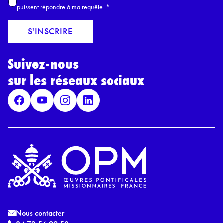
c
puissent répondre à ma requête.
*
m
c
a
o
S'INSCRIRE
i
r
l
d
*
Suivez-nous
R
G
sur les réseaux sociaux
P
D
*
Nous contacter