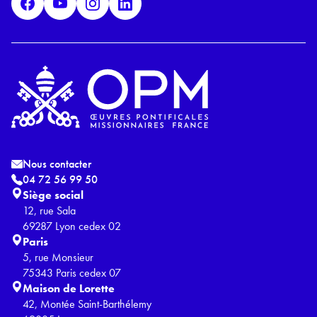
*
Nous contacter
04 72 56 99 50
Siège social
12, rue Sala
69287 Lyon cedex 02
Paris
5, rue Monsieur
75343 Paris cedex 07
Maison de Lorette
42, Montée Saint-Barthélemy