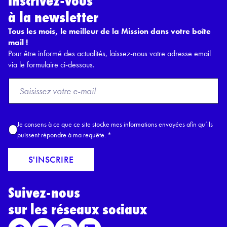
Inscrivez-vous
à la newsletter
Tous les mois, le meilleur de la Mission dans votre boîte
mail !
Pour être informé des actualités, laissez-nous votre adresse email
via le formulaire ci-dessous.
F
r
o
m
A
Je consens à ce que ce site stocke mes informations envoyées afin qu’ils
E
c
puissent répondre à ma requête.
*
m
c
a
o
S'INSCRIRE
i
r
l
d
*
Suivez-nous
R
G
sur les réseaux sociaux
P
D