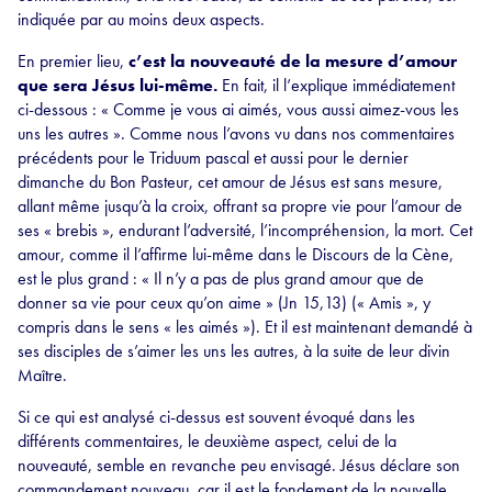
indiquée par au moins deux aspects.
En premier lieu,
c’est la nouveauté de la mesure d’amour
que sera Jésus lui-même.
En fait, il l’explique immédiatement
ci-dessous : « Comme je vous ai aimés, vous aussi aimez-vous les
uns les autres ». Comme nous l’avons vu dans nos commentaires
précédents pour le Triduum pascal et aussi pour le dernier
dimanche du Bon Pasteur, cet amour de Jésus est sans mesure,
allant même jusqu’à la croix, offrant sa propre vie pour l’amour de
ses « brebis », endurant l’adversité, l’incompréhension, la mort. Cet
amour, comme il l’affirme lui-même dans le Discours de la Cène,
est le plus grand : « Il n’y a pas de plus grand amour que de
donner sa vie pour ceux qu’on aime » (Jn 15,13) (« Amis », y
compris dans le sens « les aimés »). Et il est maintenant demandé à
ses disciples de s’aimer les uns les autres, à la suite de leur divin
Maître.
Si ce qui est analysé ci-dessus est souvent évoqué dans les
différents commentaires, le deuxième aspect, celui de la
nouveauté, semble en revanche peu envisagé. Jésus déclare son
commandement nouveau, car il est le fondement de la nouvelle