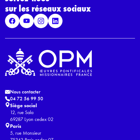
G
sur les réseaux sociaux
P
D
*
Nous contacter
04 72 56 99 50
Siège social
12, rue Sala
69287 Lyon cedex 02
Paris
5, rue Monsieur
75343 Paris cedex 07