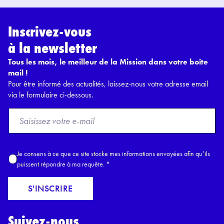
Inscrivez-vous
à la newsletter
Tous les mois, le meilleur de la Mission dans votre boîte
mail !
Pour être informé des actualités, laissez-nous votre adresse email
via le formulaire ci-dessous.
F
r
o
m
A
Je consens à ce que ce site stocke mes informations envoyées afin qu’ils
E
c
puissent répondre à ma requête.
*
m
c
a
o
S'INSCRIRE
i
r
l
d
*
Suivez-nous
R