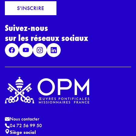
c
a
o
S'INSCRIRE
i
r
l
d
*
Suivez-nous
R
G
sur les réseaux sociaux
P
D
*
Nous contacter
04 72 56 99 50
Siège social