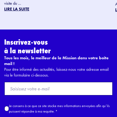
visite du ...
LIRE LA SUITE
Inscrivez-vous
à la newsletter
Tous les mois, le meilleur de la Mission dans votre boîte
mail !
Pour être informé des actualités, laissez-nous votre adresse email
via le formulaire ci-dessous.
F
r
o
m
A
Je consens à ce que ce site stocke mes informations envoyées afin qu’ils
E
c
puissent répondre à ma requête.
*
m