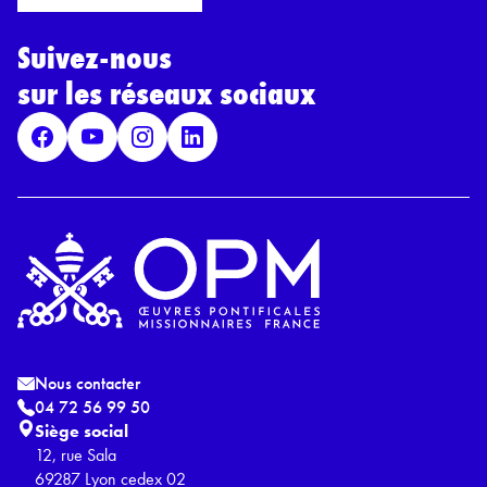
r
l
d
*
Suivez-nous
R
G
sur les réseaux sociaux
P
D
*
Nous contacter
04 72 56 99 50
Siège social
12, rue Sala
69287 Lyon cedex 02