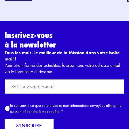
Inscrivez-vous
à la newsletter
Tous les mois, le meilleur de la Mission dans votre boîte
mail !
Pour être informé des actualités, laissez-nous votre adresse email
via le formulaire ci-dessous.
F
r
o
m
A
Je consens à ce que ce site stocke mes informations envoyées afin qu’ils
E
c
puissent répondre à ma requête.
*
m
c
a
o
S'INSCRIRE
i