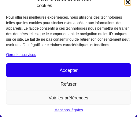
Prêtres pour demain
cookies
Enfance Missionnaire
Pour offrir les meilleures expériences, nous utilisons des technologies
Urgence
telles que les cookies pour stocker et/ou accéder aux informations des
appareils. Le fait de consentir à ces technologies nous permettra de traiter
des données telles que le comportement de navigation ou les ID uniques
Afrique
sur ce site. Le fait de ne pas consentir ou de retirer son consentement peut
Asie
avoir un effet négatif sur certaines caractéristiques et fonctions.
Moyen Orient
Gérer les services
Océanie
Accepter
EN DIRECT
Centre de documentation et d'archives
Refuser
AGIR
Voir les préférences
Donner
Financer un projet
Mentions légales
Prier avec nous
Offrir une messe
Legs et Donation