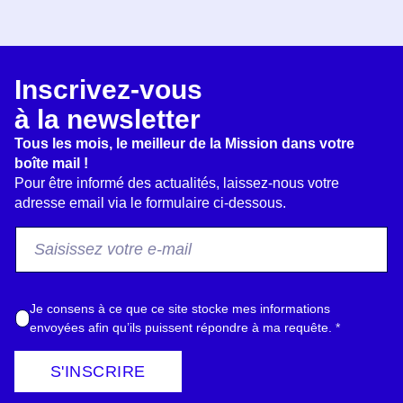
Inscrivez-vous
à la newsletter
Tous les mois, le meilleur de la Mission dans votre
boîte mail !
Pour être informé des actualités, laissez-nous votre
adresse email via le formulaire ci-dessous.
F
r
o
m
A
Je consens à ce que ce site stocke mes informations
E
c
envoyées afin qu’ils puissent répondre à ma requête.
*
m
c
a
o
S'INSCRIRE
i
r
l