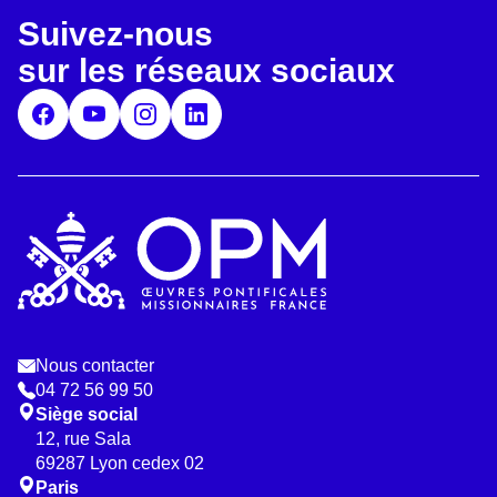
d
*
Suivez-nous
R
G
sur les réseaux sociaux
P
D
*
Nous contacter
04 72 56 99 50
Siège social
12, rue Sala
69287 Lyon cedex 02
Paris