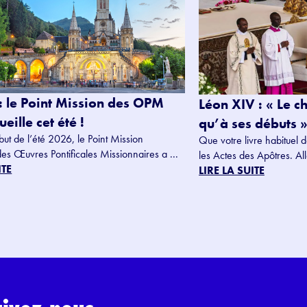
: le Point Mission des OPM
Léon XIV : « Le c
eille cet été !
qu’à ses débuts »
but de l’été 2026, le Point Mission
Que votre livre habituel d
des Œuvres Pontificales Missionnaires a ...
les Actes des Apôtres. Alle
ITE
LIRE LA SUITE