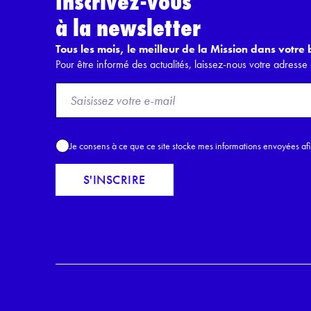
Inscrivez-vous
à la newsletter
Tous les mois, le meilleur de la Mission dans votre b
Pour être informé des actualités, laissez-nous votre adresse 
F
r
o
m
A
Je consens à ce que ce site stocke mes informations envoyées af
E
c
m
c
S'INSCRIRE
a
o
i
r
l
d
*
R
G
P
D
*