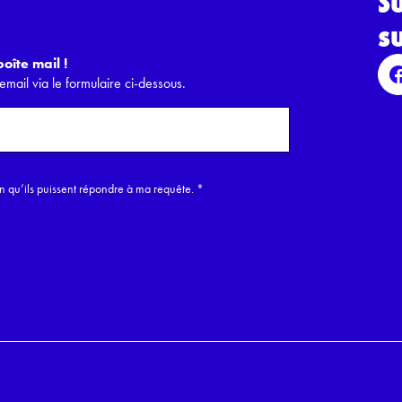
S
s
oîte mail !
email via le formulaire ci-dessous.
in qu’ils puissent répondre à ma requête.
*