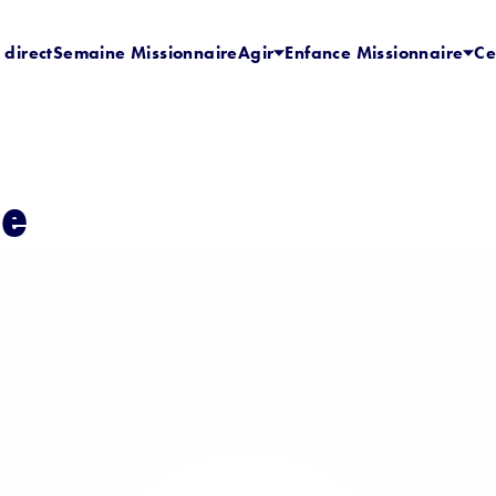
 direct
Semaine Missionnaire
Agir
Enfance Missionnaire
Ce
ie