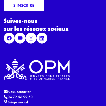
a
o
S'INSCRIRE
i
r
l
d
*
Suivez-nous
R
G
sur les réseaux sociaux
P
D
*
Nous contacter
04 72 56 99 50
Siège social