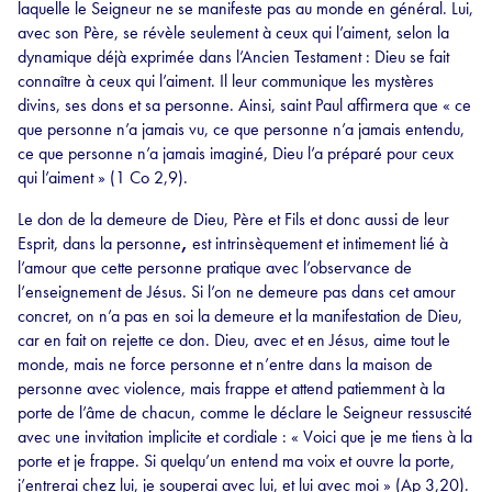
laquelle le Seigneur ne se manifeste pas au monde en général. Lui,
avec son Père, se révèle seulement à ceux qui l’aiment, selon la
dynamique déjà exprimée dans l’Ancien Testament : Dieu se fait
connaître à ceux qui l’aiment. Il leur communique les mystères
divins, ses dons et sa personne. Ainsi, saint Paul affirmera que « ce
que personne n’a jamais vu, ce que personne n’a jamais entendu,
ce que personne n’a jamais imaginé, Dieu l’a préparé pour ceux
qui l’aiment » (1 Co 2,9).
Le don de la demeure de Dieu, Père et Fils et donc aussi de leur
Esprit, dans la personne
,
est intrinsèquement et intimement lié à
l’amour que cette personne pratique avec l’observance de
l’enseignement de Jésus. Si l’on ne demeure pas dans cet amour
concret, on n’a pas en soi la demeure et la manifestation de Dieu,
car en fait on rejette ce don. Dieu, avec et en Jésus, aime tout le
monde, mais ne force personne et n’entre dans la maison de
personne avec violence, mais frappe et attend patiemment à la
porte de l’âme de chacun, comme le déclare le Seigneur ressuscité
avec une invitation implicite et cordiale : « Voici que je me tiens à la
porte et je frappe. Si quelqu’un entend ma voix et ouvre la porte,
j’entrerai chez lui, je souperai avec lui, et lui avec moi » (Ap 3,20).