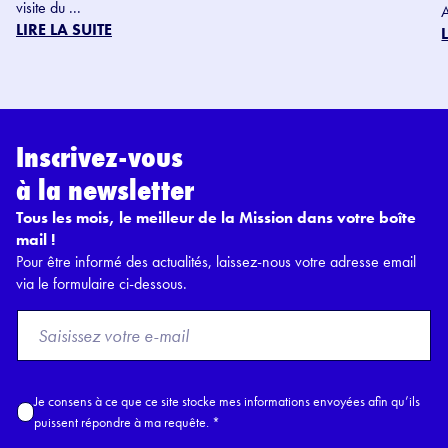
visite du ...
LIRE LA SUITE
Inscrivez-vous
à la newsletter
Tous les mois, le meilleur de la Mission dans votre boîte
mail !
Pour être informé des actualités, laissez-nous votre adresse email
via le formulaire ci-dessous.
F
r
o
m
A
Je consens à ce que ce site stocke mes informations envoyées afin qu’ils
E
c
puissent répondre à ma requête.
*
m
c