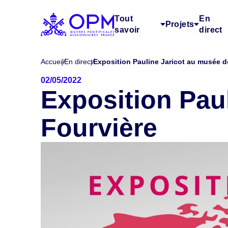
Tout
En
Projets
savoir
direct
Accueil
En direct
Exposition Pauline Jaricot au musée d
02/05/2022
Exposition Pau
Fourvière