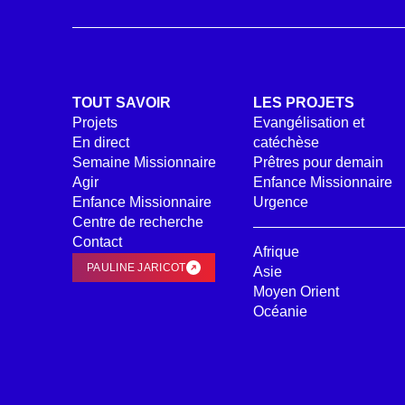
P
D
*
TOUT SAVOIR
LES PROJETS
Projets
Evangélisation et
En direct
catéchèse
Semaine Missionnaire
Prêtres pour demain
Agir
Enfance Missionnaire
Enfance Missionnaire
Urgence
Centre de recherche
Contact
Afrique
PAULINE JARICOT
Asie
Moyen Orient
Océanie