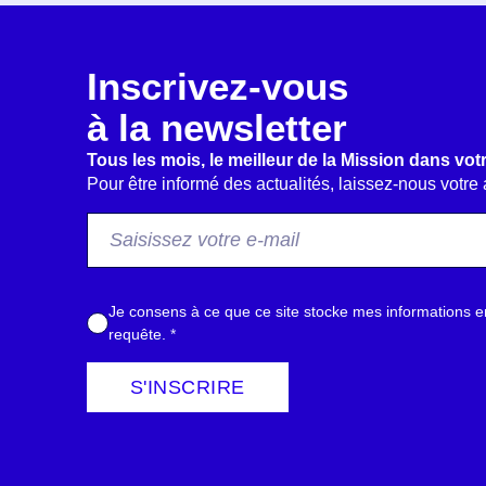
Inscrivez-vous
à la newsletter
Tous les mois, le meilleur de la Mission dans votr
Pour être informé des actualités, laissez-nous votre
F
r
o
m
A
Je consens à ce que ce site stocke mes informations e
E
c
requête.
*
m
c
a
o
S'INSCRIRE
i
r
l
d
*
R
G