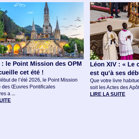
 : le Point Mission des OPM
Léon XIV : « Le 
ueille cet été !
est qu’à ses déb
ébut de l’été 2026, le Point Mission
Que votre livre habitue
e des Œuvres Pontificales
soit les Actes des Apôtr
es a ...
LIRE LA SUITE
SUITE