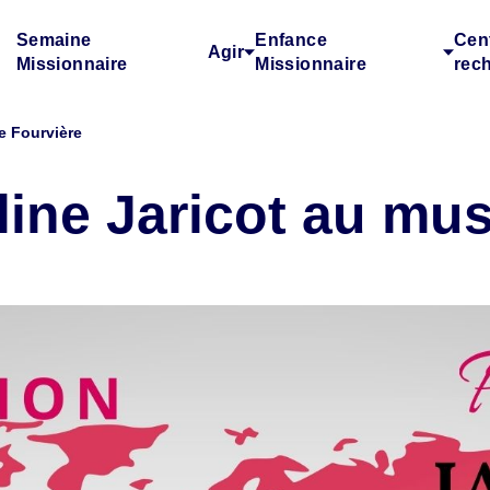
Semaine
Enfance
Cen
Agir
Missionnaire
Missionnaire
rec
e Fourvière
line Jaricot au mu