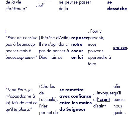
de la vie
ne peut se passer
se
vital”
chrétienne”
de la
dessèche
. Pour y
“Prier ne consiste
(Thérèse d’Avila).
reposer
parvenir,
pas à beaucoup
Il ne s’agit donc
notre
nous
oraison
.
penser mais à
pas de penser à
coeur
pouvons
beaucoup aimer”
Dieu mais de
en lui
apprendre à
faire
(Charles
afin
“Mon Père, je
se remettre
de
,
invoquer
qu’il
m’abandonne à
avec confiance
Foucauld).
et
l’Esprit
puisse
toi, fais de moi ce
entre les mains
Prier
d’
saint
nous
qu’il te plaira.”
du Seigneur
permet de
guider.