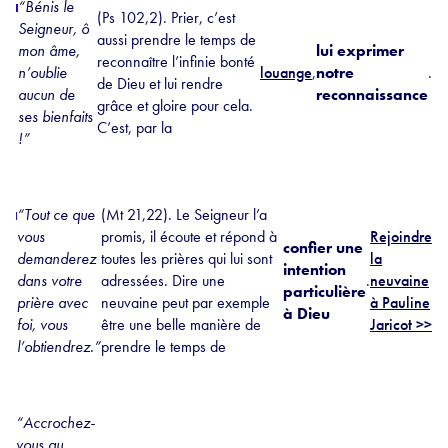
“Bénis le
(Ps 102,2). Prier, c’est
Seigneur, ô
aussi prendre le temps de
mon âme,
lui exprimer
reconnaître l’infinie bonté
n’oublie
louange
,
notre
.
de Dieu et lui rendre
aucun de
reconnaissance
grâce et gloire pour cela.
ses bienfaits
C’est, par la
!”
“Tout ce que
(Mt 21,22). Le Seigneur l’a
vous
promis, il écoute et répond à
Rejoindre
confier une
demanderez
toutes les prières qui lui sont
la
intention
dans votre
adressées. Dire une
.
neuvaine
particulière
prière avec
neuvaine peut par exemple
à Pauline
à Dieu
foi, vous
être une belle manière de
Jaricot >>
l’obtiendrez.”
prendre le temps de
“Accrochez-
vous au