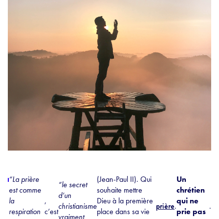
“La prière
(Jean-Paul II). Qui
Un
“le secret
est comme
souhaite mettre
chrétien
d’un
la
,
Dieu à la première
qui ne
christianisme
prière
.
.
respiration
c’est
place dans sa vie
prie pas
vraiment