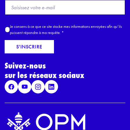
F
r
o
m
A
Je consens à ce que ce site stocke mes informations envoyées afin qu’ils
E
c
puissent répondre à ma requête.
*
m
c
a
o
S'INSCRIRE
i
r
l
d
*
Suivez-nous
R
G
sur les réseaux sociaux
P
D
*