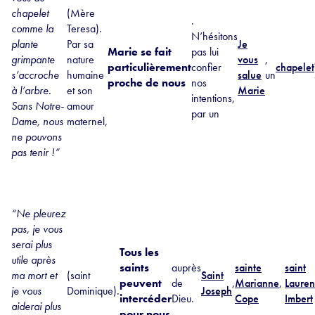
chapelet
(Mère
.
comme la
Teresa).
N’hésitons
plante
Par sa
Je
Marie se fait
pas lui
grimpante
nature
vous
,
particulièrement
confier
chapelet
s’accroche
humaine
salue
un
proche de nous
nos
à l’arbre.
et son
Marie
intentions,
Sans Notre-
amour
par un
Dame, nous
maternel,
ne pouvons
pas tenir !”
“Ne pleurez
pas, je vous
serai plus
Tous les
utile après
saints
auprès
sainte
saint
ma mort et
(saint
Saint
peuvent
de
,
Marianne
,
Lauren
je vous
Dominique).
Joseph
intercéder
Dieu.
Cope
Imbert
aiderai plus
pour nous