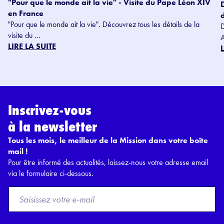
"Pour que le monde ait la vie" - Visite du Pape Léon XIV
en France
"Pour que le monde ait la vie". Découvrez tous les détails de la
visite du ...
LIRE LA SUITE
Inscrivez-vous
à la newsletter
Tous les mois, le meilleur de la Mission dans votre boîte
mail !
Pour être informé des actualités, laissez-nous votre adresse email
via le formulaire ci-dessous.
F
r
o