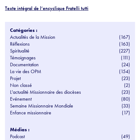
Texte intégral de l’encyclique Fratelli tutti
Catégories :
Actualités de la Mission
(167)
Réflexions
(163)
Spiritualité
(227)
Témoignages
(111)
Documentation
(24)
La vie des OPM
(154)
Projet
(23)
Non classé
(2)
L'actualité Missionnaire des diocèses
(23)
Evénement
(80)
Semaine Missionnaire Mondiale
(33)
Enfance missionnaire
(17)
Médias :
Podcast
(49)