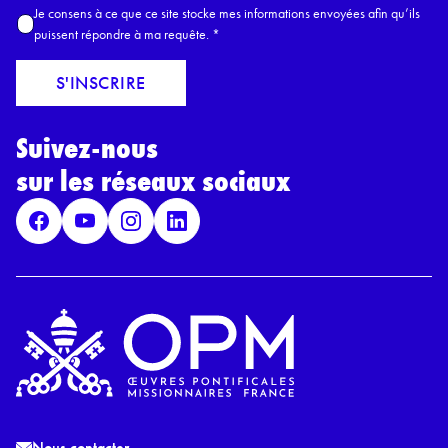
A
Je consens à ce que ce site stocke mes informations envoyées afin qu’ils
E
c
puissent répondre à ma requête.
*
m
c
a
o
S'INSCRIRE
i
r
l
d
*
Suivez-nous
R
G
sur les réseaux sociaux
P
D
*
Nous contacter