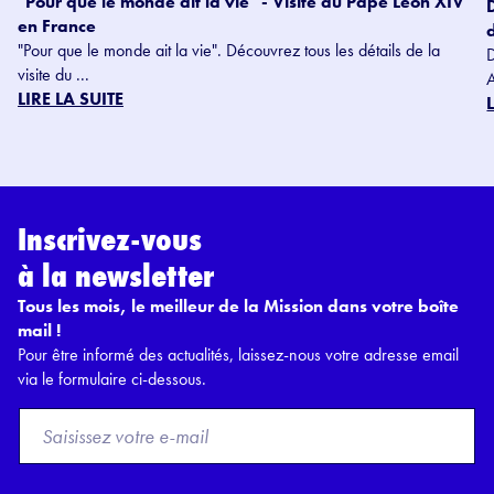
"Pour que le monde ait la vie" - Visite du Pape Léon XIV
en France
"Pour que le monde ait la vie". Découvrez tous les détails de la
visite du ...
LIRE LA SUITE
Inscrivez-vous
à la newsletter
Tous les mois, le meilleur de la Mission dans votre boîte
mail !
Pour être informé des actualités, laissez-nous votre adresse email
via le formulaire ci-dessous.
F
r
o
m