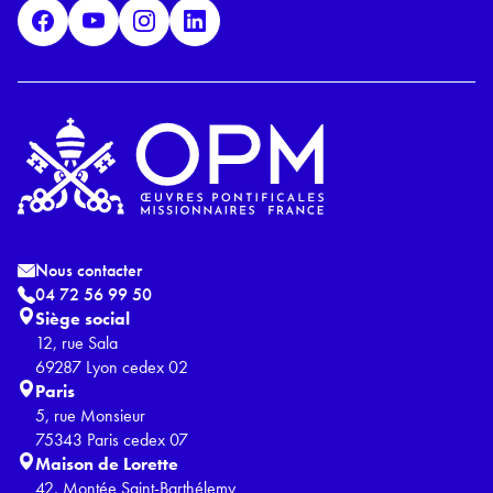
D
*
Nous contacter
04 72 56 99 50
Siège social
12, rue Sala
69287 Lyon cedex 02
Paris
5, rue Monsieur
75343 Paris cedex 07
Maison de Lorette
42, Montée Saint-Barthélemy