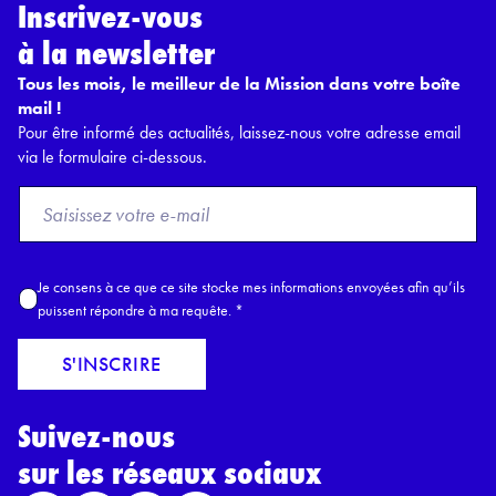
Inscrivez-vous
à la newsletter
Tous les mois, le meilleur de la Mission dans votre boîte
mail !
Pour être informé des actualités, laissez-nous votre adresse email
via le formulaire ci-dessous.
F
r
o
m
A
Je consens à ce que ce site stocke mes informations envoyées afin qu’ils
E
c
puissent répondre à ma requête.
*
m
c
a
o
S'INSCRIRE
i
r
l
d
*
Suivez-nous
R
G
sur les réseaux sociaux
P