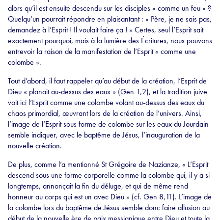
alors qu’il est ensuite descendu sur les disciples « comme un feu » ?
Quelqu’un pourrait répondre en plaisantant : « Père, je ne sais pas,
demandez à l’Esprit ! Il voulait faire ça ! » Certes, seul l’Esprit sait
exactement pourquoi, mais à la lumière des Écritures, nous pouvons
entrevoir la raison de la manifestation de l’Esprit « comme une
colombe ».
Tout d’abord, il faut rappeler qu’au début de la création, l’Esprit de
Dieu « planait au-dessus des eaux » (Gen 1,2), et la tradition juive
voit ici l’Esprit comme une colombe volant au-dessus des eaux du
chaos primordial, œuvrant lors de la création de l’univers. Ainsi,
l’image de l’Esprit sous forme de colombe sur les eaux du Jourdain
semble indiquer, avec le baptême de Jésus, l’inauguration de la
nouvelle création.
De plus, comme l’a mentionné St Grégoire de Nazianze, « L’Esprit
descend sous une forme corporelle comme la colombe qui, il y a si
longtemps, annonçait la fin du déluge, et qui de même rend
honneur au corps qui est un avec Dieu » (cf. Gen 8,11). L’image de
la colombe lors du baptême de Jésus semble donc faire allusion au
début de la nouvelle ère de paix messianique entre Dieu et toute la