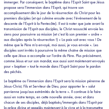
immerger. Par conséquent, le baptême dans l’Esprit Saint que Jésus
propose sera l’immersion dans l’Esprit, qui trouve son
accomplissement dès le jour de la résurrection du Christ pour les
premiers disciples (et qui culmine ensuite avec l’événement de la
descente de l’Esprit à la Pentecôte). Il est à noter que juste avant la
transmission de l’Esprit aux disciples, le Christ ressuscité envoie les
siens pour poursuivre sa mission (et c’est là son premier « ordre »
aux disciples après la résurrection !) « La paix soit avec vous ! De
même que le Père m’a envoyé, moi aussi, je vous envoie ». Les
disciples sont invités à poursuivre la même chaîne de mission que
celle que Jésus a accomplie sur l’ordre du Père. Plus précisément,
comme Jésus et sur son mandat, eux aussi sont maintenant envoyés
pour « baptiser » tout le monde dans l’Esprit Saint pour le pardon
des péchés.
Le baptême ou l’immersion dans l’Esprit sera la mission pérenne de
Jésus-Christ, Fils et Serviteur de Dieu, pour apporter le « salut
parvienne jusqu’aux extrémités de la terre ». Il continue à le faire
aussi en notre temps, en cette nouvelle année, avec et dans
chacun de ses disciples, déjà baptisés/immergés dans l’Esprit par
la grâce divine et appelés maintenant à la vivre et à la transmettre