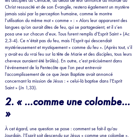
les disciples au Cénacle, au début de leur annonce au monde du
Christ ressuscité et de son Évangile, restera également un mystère
jamais saisi par la perception humaine, comme le montre
l’utilisation du même mot « comme » : « Alors leur apparurent des
langues qu’on aurait dites de feu, qui se partageaient, et il s’en
posa une sur chacun d’eux. Tous furent remplis d’Esprit Saint » (Ac
2,3-4). Ce n’était pas du feu, mais l’Esprit qui descendait
mystérieusement et mystiquement « comme du feu ». (Après tout, s’il
y avait eu du vrai feu sur la tête de Marie et des disciples, tous leurs
cheveux auraient été brûlés). En outre, c’est précisément dans
l’événement de la Pentecôte que l’on peut entrevoir
l’accomplissement de ce que Jean Baptiste avait annoncé
concernant la mission de Jésus : « celui-là baptise dans l’Esprit
Saint » (Jn 1,33).
2. « …comme une colombe…
»
À cet égard, une question se pose : comment se fait-il qu’au
Jourdain, l’Esprit soit descendu sur Jésus « comme une colombe »,