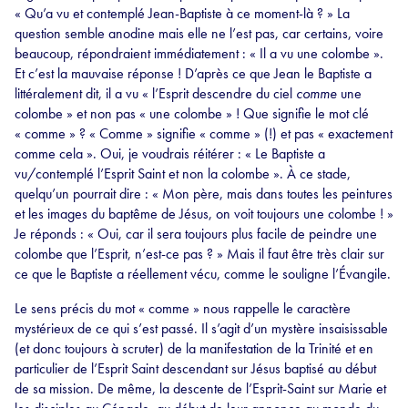
« Qu’a vu et contemplé Jean-Baptiste à ce moment-là ? » La
question semble anodine mais elle ne l’est pas, car certains, voire
beaucoup, répondraient immédiatement : « Il a vu une colombe ».
Et c’est la mauvaise réponse ! D’après ce que Jean le Baptiste a
littéralement dit, il a vu « l’Esprit descendre du ciel
comme
une
colombe » et non pas « une colombe » ! Que signifie le mot clé
« comme » ? « Comme » signifie « comme » (!) et pas « exactement
comme cela ». Oui, je voudrais réitérer : « Le Baptiste a
vu/contemplé l’Esprit Saint et non la colombe ». À ce stade,
quelqu’un pourrait dire : « Mon père, mais dans toutes les peintures
et les images du baptême de Jésus, on voit toujours une colombe ! »
Je réponds : « Oui, car il sera toujours plus facile de peindre une
colombe que l’Esprit, n’est-ce pas ? » Mais il faut être très clair sur
ce que le Baptiste a réellement vécu, comme le souligne l’Évangile.
Le sens précis du mot « comme » nous rappelle le caractère
mystérieux de ce qui s’est passé. Il s’agit d’un mystère insaisissable
(et donc toujours à scruter) de la manifestation de la Trinité et en
particulier de l’Esprit Saint descendant sur Jésus baptisé au début
de sa mission. De même, la descente de l’Esprit-Saint sur Marie et