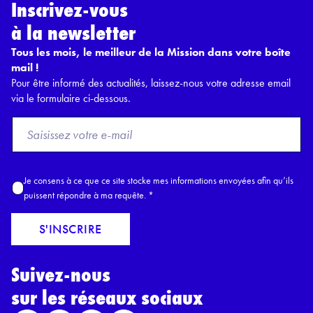
Inscrivez-vous
à la newsletter
Tous les mois, le meilleur de la Mission dans votre boîte
mail !
Pour être informé des actualités, laissez-nous votre adresse email
via le formulaire ci-dessous.
F
r
o
m
A
Je consens à ce que ce site stocke mes informations envoyées afin qu’ils
E
c
puissent répondre à ma requête.
*
m
c
a
o
S'INSCRIRE
i
r
l
d
*
Suivez-nous
R
G
sur les réseaux sociaux
P