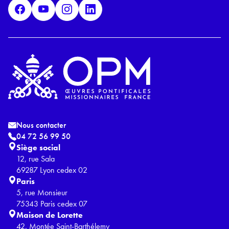
D
*
Nous contacter
04 72 56 99 50
Siège social
12, rue Sala
69287 Lyon cedex 02
Paris
5, rue Monsieur
75343 Paris cedex 07
Maison de Lorette
42, Montée Saint-Barthélemy