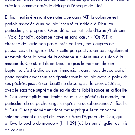
création, comme après le déluge à l’époque de Noé.
Enfin, il est intéressant de noter que dans l’AT, la colombe est
parfois associée à un peuple insensé et infidèle à Dieu. En
particulier, le prophète Osée dénonce l’attitude d’Israël/Ephraïm :
« Voici Éphraïm, colombe naïve et sans cœur » (Os 7,11); Il
cherche de l’aide non pas auprès de Dieu, mais auprès de
puissances étrangères. Dans cette perspective, on peut également
entrevoir dans la pose de la colombe sur Jésus une allusion à la
mission du Christ, le Fils de Dieu : depuis le moment de son
baptême, c’est-à-dire de son immersion, dans l’eau du Jourdain, il
porte mystiquement sur ses épaules tout le peuple avec le poids de
ses péchés, jusqu’à son baptême de sang sur la croix où Jésus,
avec le sacrifice suprême de sa vie dans l’obéissance et la fidélité
à Dieu, accomplit la purification de tous les péchés du monde, en
particulier de ce péché singulier qu’est la désobéissance/infidélité
à Dieu. C’est précisément dans cet esprit que Jean annonce
solennellement au sujet de Jésus : « Voici l’Agneau de Dieu, qui
enlève le péché du monde » (Jn 1,29) (où le nom singulier est mis
en valeur).