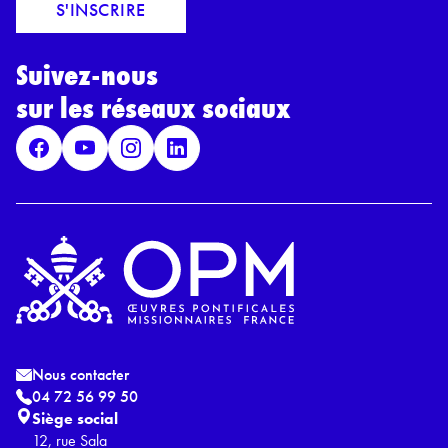
o
S'INSCRIRE
i
r
l
d
*
Suivez-nous
R
G
sur les réseaux sociaux
P
D
*
Nous contacter
04 72 56 99 50
Siège social
12, rue Sala