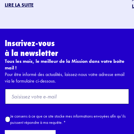
LIRE LA SUITE
Inscrivez-vous
à la newsletter
Tous les mois, le meilleur de la Mission dans votre boîte
mail !
Pour être informé des actualités, laissez-nous votre adresse email
via le formulaire ci-dessous.
F
r
o
m
A
Je consens à ce que ce site stocke mes informations envoyées afin qu’ils
E
c
puissent répondre à ma requête.
*
m
c
a