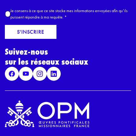
m
A
Je consens à ce que ce site stocke mes informations envoyées afin qu’ils
E
c
puissent répondre à ma requête.
*
m
c
a
o
S'INSCRIRE
i
r
l
d
*
Suivez-nous
R
G
sur les réseaux sociaux
P
D
*