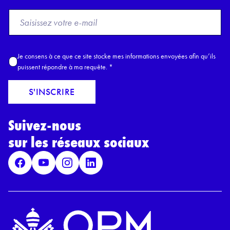
F
r
o
m
A
Je consens à ce que ce site stocke mes informations envoyées afin qu’ils
E
c
puissent répondre à ma requête.
*
m
c
a
o
S'INSCRIRE
i
r
l
d
*
Suivez-nous
R
G
sur les réseaux sociaux
P
D
*