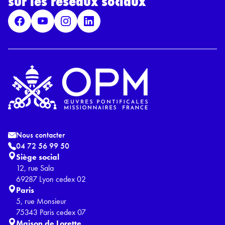
sur les réseaux sociaux
P
D
*
Nous contacter
04 72 56 99 50
Siège social
12, rue Sala
69287 Lyon cedex 02
Paris
5, rue Monsieur
75343 Paris cedex 07
Maison de Lorette