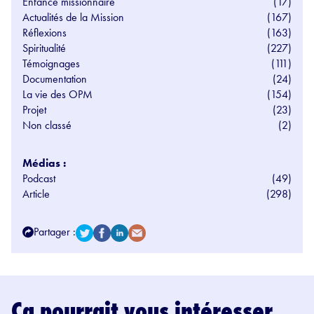
Enfance missionnaire
(17)
Actualités de la Mission
(167)
Réflexions
(163)
Spiritualité
(227)
Témoignages
(111)
Documentation
(24)
La vie des OPM
(154)
Projet
(23)
Non classé
(2)
Médias :
Podcast
(49)
Article
(298)
Partager :
Ça pourrait vous intéresser