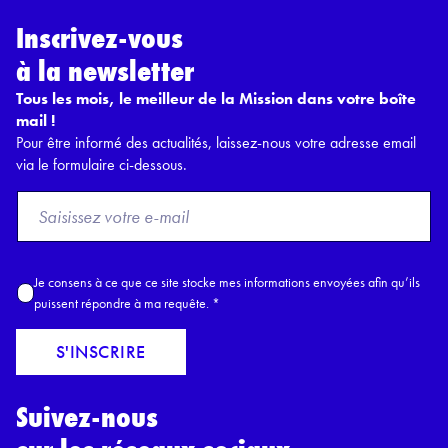
Inscrivez-vous
à la newsletter
Tous les mois, le meilleur de la Mission dans votre boîte
mail !
Pour être informé des actualités, laissez-nous votre adresse email
via le formulaire ci-dessous.
F
r
o
m
A
Je consens à ce que ce site stocke mes informations envoyées afin qu’ils
E
c
puissent répondre à ma requête.
*
m
c
a
o
S'INSCRIRE
i
r
l
d
*
Suivez-nous
R
G