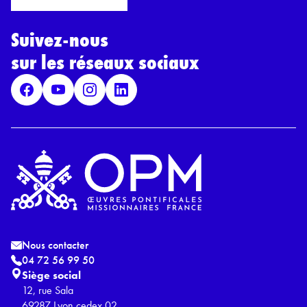
r
l
d
*
Suivez-nous
R
G
sur les réseaux sociaux
P
D
*
Nous contacter
04 72 56 99 50
Siège social
12, rue Sala
69287 Lyon cedex 02