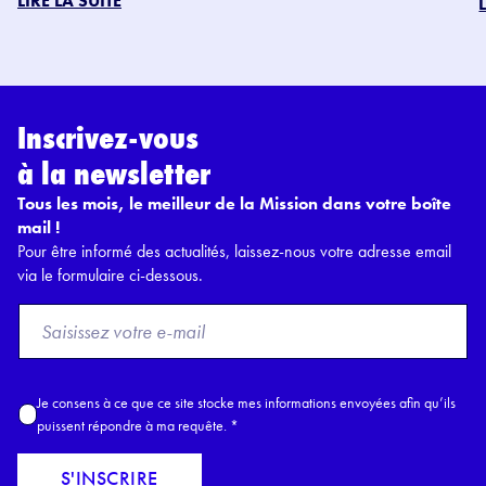
LIRE LA SUITE
Inscrivez-vous
à la newsletter
Tous les mois, le meilleur de la Mission dans votre boîte
mail !
Pour être informé des actualités, laissez-nous votre adresse email
via le formulaire ci-dessous.
F
r
o
m
A
Je consens à ce que ce site stocke mes informations envoyées afin qu’ils
E
c
puissent répondre à ma requête.
*
m
c
a
o
S'INSCRIRE
i