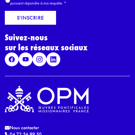
c
puissent répondre à ma requête.
*
m
c
a
o
S'INSCRIRE
i
r
l
d
*
Suivez-nous
R
G
sur les réseaux sociaux
P
D
*
Nous contacter
04 72 56 99 50