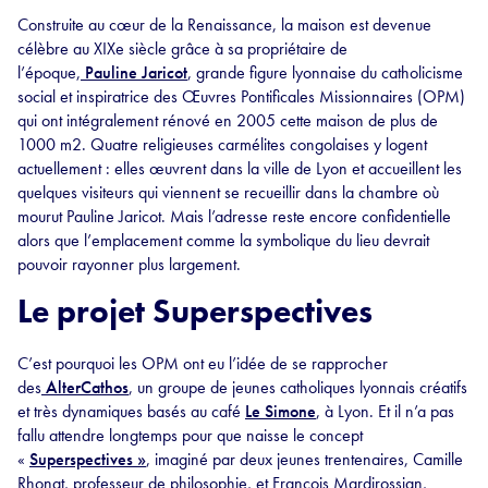
Construite au cœur de la Renaissance, la maison est devenue
célèbre au XIXe siècle grâce à sa propriétaire de
l’époque,
Pauline Jaricot
, grande figure lyonnaise du catholicisme
social et inspiratrice des Œuvres Pontificales Missionnaires (OPM)
qui ont intégralement rénové en 2005 cette maison de plus de
1000 m2. Quatre religieuses carmélites congolaises y logent
actuellement : elles œuvrent dans la ville de Lyon et accueillent les
quelques visiteurs qui viennent se recueillir dans la chambre où
mourut Pauline Jaricot. Mais l’adresse reste encore confidentielle
alors que l’emplacement comme la symbolique du lieu devrait
pouvoir rayonner plus largement.
Le projet Superspectives
C’est pourquoi les OPM ont eu l’idée de se rapprocher
des
AlterCathos
, un groupe de jeunes catholiques lyonnais créatifs
et très dynamiques basés au café
Le Simone
, à Lyon. Et il n’a pas
fallu attendre longtemps pour que naisse le concept
«
Superspectives »
, imaginé par deux jeunes trentenaires, Camille
Rhonat, professeur de philosophie, et François Mardirossian,