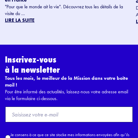
"Pour que le monde ait la vie". Découvrez tous les détails de la
visite du ...
LIRE LA SUITE
Inscrivez-vous
à la newsletter
Tous les mois, le meilleur de la Mission dans votre boîte
mail !
Pour être informé des actualités, laissez-nous votre adresse email
via le formulaire ci-dessous.
F
r
o
m
A
Je consens à ce que ce site stocke mes informations envoyées afin qu’ils
E