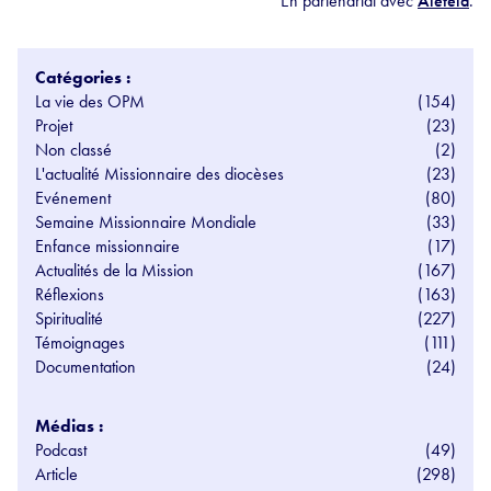
En partenariat avec
Aleteia
.
Catégories :
La vie des OPM
(154)
Projet
(23)
Non classé
(2)
L'actualité Missionnaire des diocèses
(23)
Evénement
(80)
Semaine Missionnaire Mondiale
(33)
Enfance missionnaire
(17)
Actualités de la Mission
(167)
Réflexions
(163)
Spiritualité
(227)
Témoignages
(111)
Documentation
(24)
Médias :
Podcast
(49)
Article
(298)