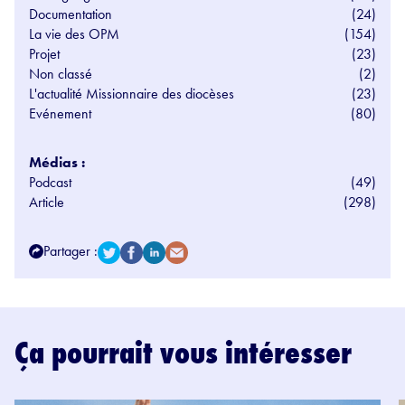
Documentation
(24)
La vie des OPM
(154)
Projet
(23)
Non classé
(2)
L'actualité Missionnaire des diocèses
(23)
Evénement
(80)
Médias :
Podcast
(49)
Article
(298)
Partager :
Ça pourrait vous intéresser