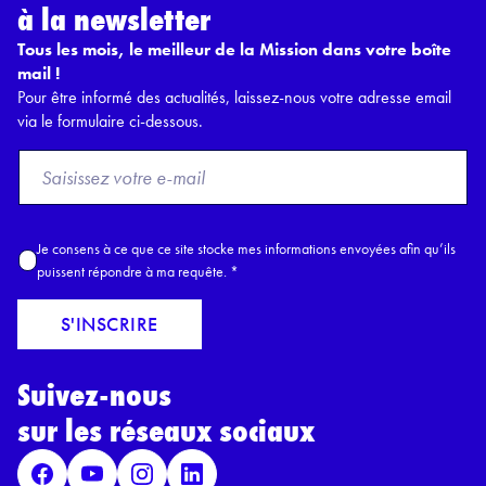
à la newsletter
Tous les mois, le meilleur de la Mission dans votre boîte
mail !
Pour être informé des actualités, laissez-nous votre adresse email
via le formulaire ci-dessous.
F
r
o
m
A
Je consens à ce que ce site stocke mes informations envoyées afin qu’ils
E
c
puissent répondre à ma requête.
*
m
c
a
o
S'INSCRIRE
i
r
l
d
*
Suivez-nous
R
G
sur les réseaux sociaux
P
D