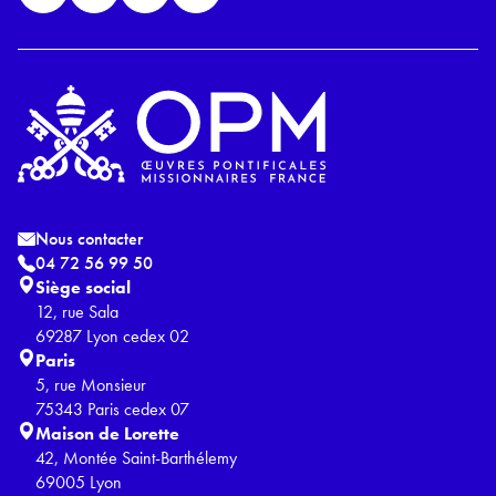
*
Nous contacter
04 72 56 99 50
Siège social
12, rue Sala
69287 Lyon cedex 02
Paris
5, rue Monsieur
75343 Paris cedex 07
Maison de Lorette
42, Montée Saint-Barthélemy
69005 Lyon