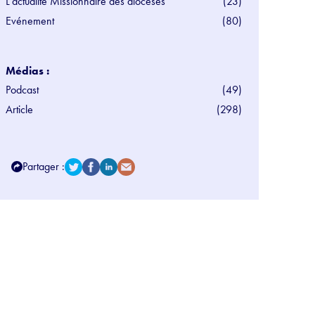
L'actualité Missionnaire des diocèses
(23)
Evénement
(80)
Médias :
Podcast
(49)
Article
(298)
Partager :