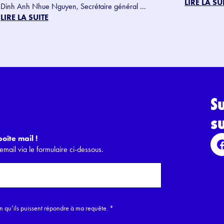
LIRE LA SU
Dinh Anh Nhue Nguyen, Secrétaire général ...
LIRE LA SUITE
S
s
oîte mail !
email via le formulaire ci-dessous.
in qu’ils puissent répondre à ma requête.
*