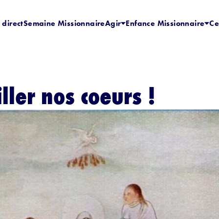
 direct
Semaine Missionnaire
Agir
Enfance Missionnaire
Ce
iller nos coeurs !