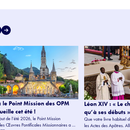
: le Point Mission des OPM
Léon XIV : « Le c
eille cet été !
qu’à ses débuts »
but de l’été 2026, le Point Mission
Que votre livre habituel d
des Œuvres Pontificales Missionnaires a ...
les Actes des Apôtres. Alle