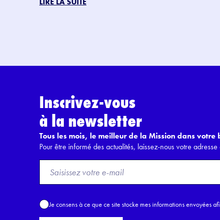
LIRE LA SUITE
Inscrivez-vous
à la newsletter
Tous les mois, le meilleur de la Mission dans votre b
Pour être informé des actualités, laissez-nous votre adresse 
F
r
o
m
A
Je consens à ce que ce site stocke mes informations envoyées af
E
c
m