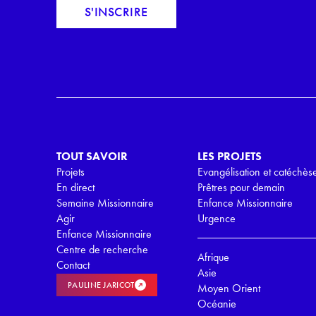
c
S'INSCRIRE
a
o
i
r
l
d
*
R
G
P
D
*
TOUT SAVOIR
LES PROJETS
Projets
Evangélisation et catéchès
En direct
Prêtres pour demain
Semaine Missionnaire
Enfance Missionnaire
Agir
Urgence
Enfance Missionnaire
Centre de recherche
Afrique
Contact
Asie
PAULINE JARICOT
Moyen Orient
Océanie