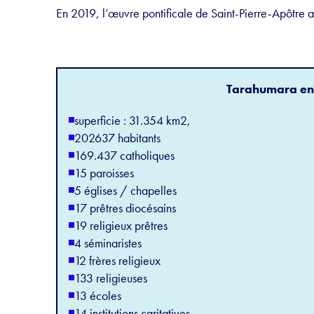
En 2019, l’œuvre pontificale de Saint-Pierre-Apôtre a
Tarahumara en c
superficie : 31.354 km2,
202637 habitants
169.437 catholiques
15 paroisses
5 églises / chapelles
17 prêtres diocésains
19 religieux prêtres
4 séminaristes
12 frères religieux
133 religieuses
13 écoles
14 institutions caritatives