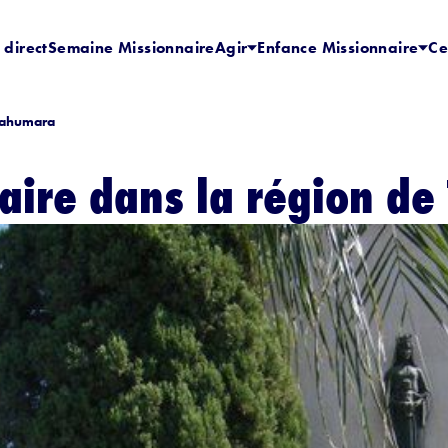
 direct
Semaine Missionnaire
Agir
Enfance Missionnaire
Ce
arahumara
ire dans la région d