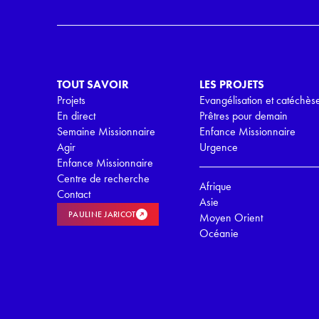
G
P
D
*
TOUT SAVOIR
LES PROJETS
Projets
Evangélisation et catéchès
En direct
Prêtres pour demain
Semaine Missionnaire
Enfance Missionnaire
Agir
Urgence
Enfance Missionnaire
Centre de recherche
Afrique
Contact
Asie
PAULINE JARICOT
Moyen Orient
Océanie