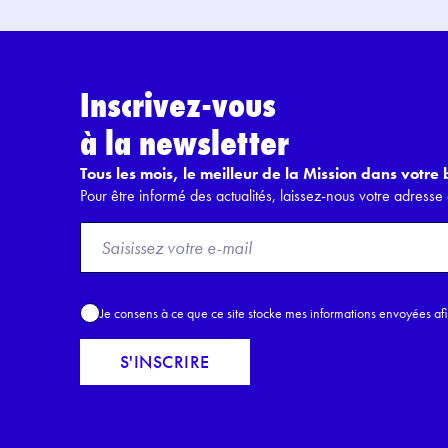
Inscrivez-vous
à la newsletter
Tous les mois, le meilleur de la Mission dans votre b
Pour être informé des actualités, laissez-nous votre adresse 
F
r
o
m
A
Je consens à ce que ce site stocke mes informations envoyées af
E
c
m
c
S'INSCRIRE
a
o
i
r
l
d
*
R