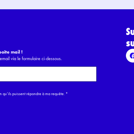
S
s
oîte mail !
email via le formulaire ci-dessous.
in qu’ils puissent répondre à ma requête.
*