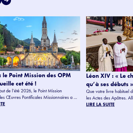
: le Point Mission des OPM
Léon XIV : « Le c
eille cet été !
qu’à ses débuts »
but de l’été 2026, le Point Mission
Que votre livre habituel d
des Œuvres Pontificales Missionnaires a ...
les Actes des Apôtres. Alle
ITE
LIRE LA SUITE