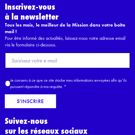
Inscrivez-vous
à la newsletter
Tous les mois, le meilleur de la Mission dans votre boîte
mail !
Pour être informé des actualités, laissez-nous votre adresse email
via le formulaire ci-dessous.
F
r
o
m
A
Je consens à ce que ce site stocke mes informations envoyées afin qu’ils
E
c
puissent répondre à ma requête.
*
m
c
a
o
S'INSCRIRE
i
r
l
d
*
Suivez-nous
R
G
sur les réseaux sociaux
P