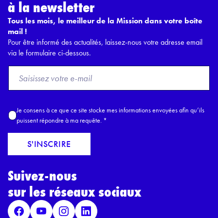
à la newsletter
Tous les mois, le meilleur de la Mission dans votre boîte
mail !
Pour être informé des actualités, laissez-nous votre adresse email
via le formulaire ci-dessous.
F
r
o
m
A
Je consens à ce que ce site stocke mes informations envoyées afin qu’ils
E
c
puissent répondre à ma requête.
*
m
c
a
o
S'INSCRIRE
i
r
l
d
*
Suivez-nous
R
G
sur les réseaux sociaux
P
D
*