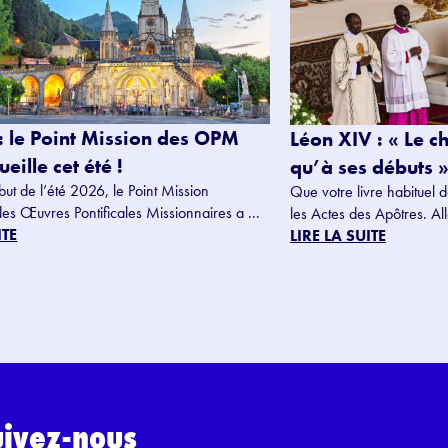
: le Point Mission des OPM
Léon XIV : « Le c
eille cet été !
qu’à ses débuts »
but de l’été 2026, le Point Mission
Que votre livre habituel d
des Œuvres Pontificales Missionnaires a ...
les Actes des Apôtres. Alle
ITE
LIRE LA SUITE
uivez-nous