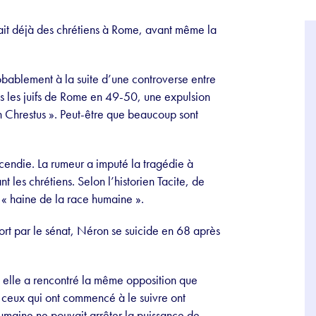
vait déjà des chrétiens à Rome, avant même la
robablement à la suite d’une controverse entre
ous les juifs de Rome en 49-50, une expulsion
in Chrestus ». Peut-être que beaucoup sont
ncendie. La rumeur a imputé la tragédie à
t les chrétiens. Selon l’historien Tacite, de
 « haine de la race humaine ».
t par le sénat, Néron se suicide en 68 après
 elle a rencontré la même opposition que
e ceux qui ont commencé à le suivre ont
maine ne pouvait arrêter la puissance de