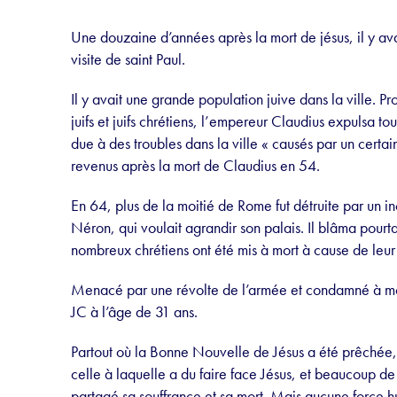
Une douzaine d’années après la mort de jésus, il y a
visite de saint Paul.
Il y avait une grande population juive dans la ville. P
juifs et juifs chrétiens, l’empereur Claudius expulsa t
due à des troubles dans la ville « causés par un certa
revenus après la mort de Claudius en 54.
En 64, plus de la moitié de Rome fut détruite par un i
Néron, qui voulait agrandir son palais. Il blâma pourtan
nombreux chrétiens ont été mis à mort à cause de leur
Menacé par une révolte de l’armée et condamné à mor
JC à l’âge de 31 ans.
Partout où la Bonne Nouvelle de Jésus a été prêchée,
celle à laquelle a du faire face Jésus, et beaucoup d
partagé sa souffrance et sa mort.
Mais aucune force hu