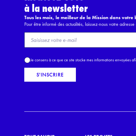
à la newsletter
Tous les mois, le meilleur de la Mission dans votre b
Pour être informé des actualités, laissez-nous votre adresse 
F
r
o
m
A
Je consens à ce que ce site stocke mes informations envoyées af
E
c
m
c
S'INSCRIRE
a
o
i
r
l
d
*
R
G
P
D
*