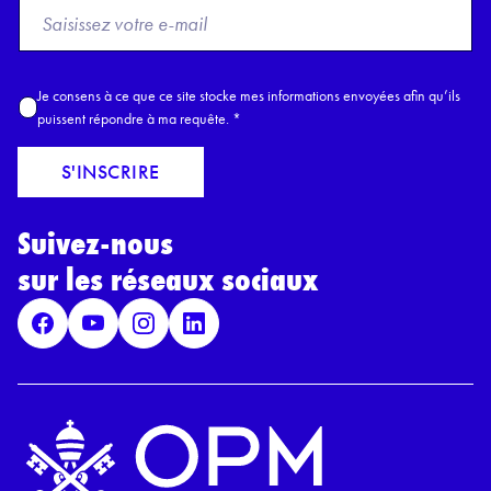
F
r
o
m
A
Je consens à ce que ce site stocke mes informations envoyées afin qu’ils
E
c
puissent répondre à ma requête.
*
m
c
a
o
S'INSCRIRE
i
r
l
d
*
Suivez-nous
R
G
sur les réseaux sociaux
P
D
*