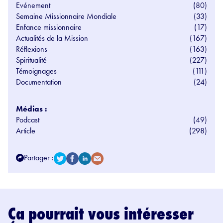
Evénement
(80)
Semaine Missionnaire Mondiale
(33)
Enfance missionnaire
(17)
Actualités de la Mission
(167)
Réflexions
(163)
Spiritualité
(227)
Témoignages
(111)
Documentation
(24)
Médias :
Podcast
(49)
Article
(298)
Partager :
Ça pourrait vous intéresser