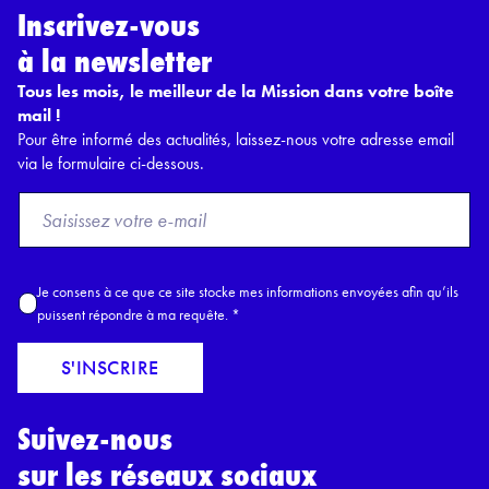
Inscrivez-vous
à la newsletter
Tous les mois, le meilleur de la Mission dans votre boîte
mail !
Pour être informé des actualités, laissez-nous votre adresse email
via le formulaire ci-dessous.
F
r
o
m
A
Je consens à ce que ce site stocke mes informations envoyées afin qu’ils
E
c
puissent répondre à ma requête.
*
m
c
a
o
S'INSCRIRE
i
r
l
d
*
Suivez-nous
R
G
sur les réseaux sociaux
P