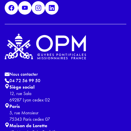
D
*
Nous contacter
04 72 56 99 50
Siège social
12, rue Sala
69287 Lyon cedex 02
Paris
5, rue Monsieur
75343 Paris cedex 07
Maison de Lorette