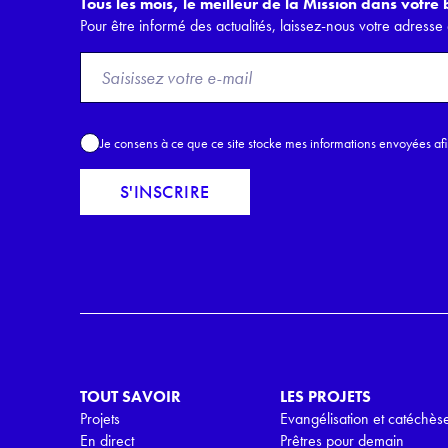
Tous les mois, le meilleur de la Mission dans votre b
Pour être informé des actualités, laissez-nous votre adresse 
F
r
o
m
A
Je consens à ce que ce site stocke mes informations envoyées af
E
c
m
c
S'INSCRIRE
a
o
i
r
l
d
*
R
G
P
D
*
TOUT SAVOIR
LES PROJETS
Projets
Evangélisation et catéchès
En direct
Prêtres pour demain