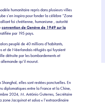
dèle humanitaire repris dans plusieurs villes
be s’en inspira pour fonder la célèbre “Zone
 alliant foi chrétienne, humanisme , autorité
me
convention de Genève de 1949 sur la
ratifiée par 195 pays.
 alors peuplé de 40 millions d’habitants,
s et de Néerlandais réfugiés qui fuyaient
ille détruite par les bombardements et
 allemande qu’il mourut.
 Shanghaï, elles sont restées ponctuelles. En
s diplomatiques entre la France et la Chine,
tembre 2024, M. António Guterres, Secrétaire
la zone Jacquinot et salua « l’extraordinaire