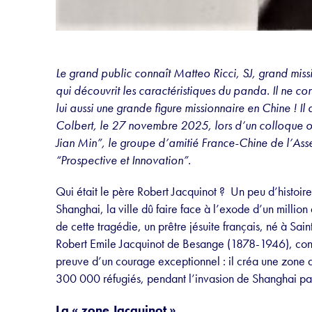
Le grand public connaît Matteo Ricci, SJ, grand mis
qui découvrit les caractéristiques du panda. Il ne co
lui aussi une grande figure missionnaire en Chine ! I
Colbert, le 27 novembre 2025, lors d’un colloque o
Jian Min”, le groupe d’amitié France-Chine de l’As
“Prospective et Innovation”.
Qui était le père Robert Jacquinot ? Un peu d’histoire
Shanghai, la ville dû faire face à l’exode d’un million
de cette tragédie, un prêtre jésuite français, né à Sai
Robert Emile Jacquinot de Besange (1878-1946), conn
preuve d’un courage exceptionnel : il créa une zone d
300 000 réfugiés, pendant l’invasion de Shanghai par
La « zone Jacquinot »