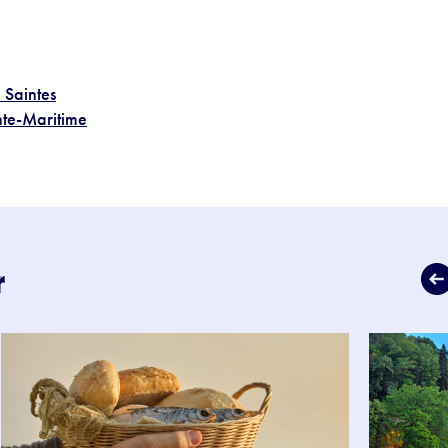
 Saintes
nte-Maritime
r