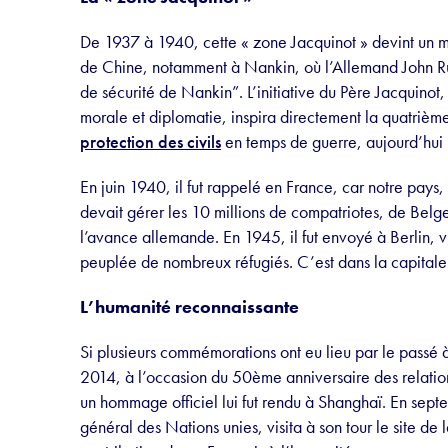
De 1937 à 1940, cette « zone Jacquinot » devint un mo
de Chine, notamment à Nankin, où l’Allemand John Ru
de sécurité de Nankin”. L’initiative du Père Jacquinot,
morale et diplomatie, inspira directement la quatriè
protection des civils
en temps de guerre, aujourd’hui 
En juin 1940, il fut rappelé en France, car notre pays,
devait gérer les 10 millions de compatriotes, de Belge
l’avance allemande. En 1945, il fut envoyé à Berlin, v
peuplée de nombreux réfugiés. C’est dans la capitale
L’humanité reconnaissante
Si plusieurs commémorations ont eu lieu par le passé à
2014, à l’occasion du 50ème anniversaire des relation
un hommage officiel lui fut rendu à Shanghaï. En sep
général des Nations unies, visita à son tour le site de 