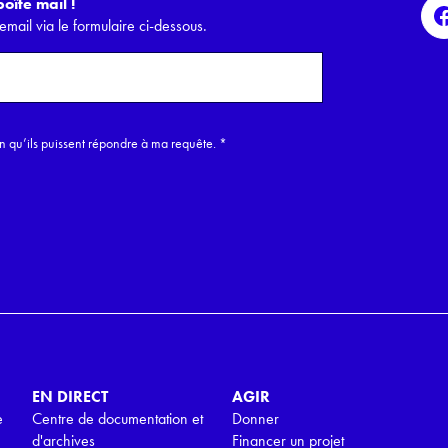
oîte mail !
email via le formulaire ci-dessous.
in qu’ils puissent répondre à ma requête.
*
EN DIRECT
AGIR
e
Centre de documentation et
Donner
d'archives
Financer un projet