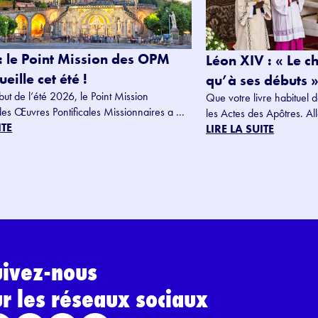
: le Point Mission des OPM
Léon XIV : « Le c
eille cet été !
qu’à ses débuts »
but de l’été 2026, le Point Mission
Que votre livre habituel d
des Œuvres Pontificales Missionnaires a ...
les Actes des Apôtres. Alle
ITE
LIRE LA SUITE
uivez-nous
ur les réseaux sociaux