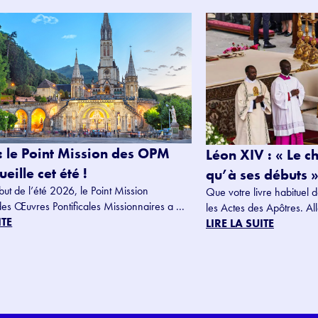
: le Point Mission des OPM
Léon XIV : « Le c
eille cet été !
qu’à ses débuts »
but de l’été 2026, le Point Mission
Que votre livre habituel d
des Œuvres Pontificales Missionnaires a ...
les Actes des Apôtres. Alle
ITE
LIRE LA SUITE