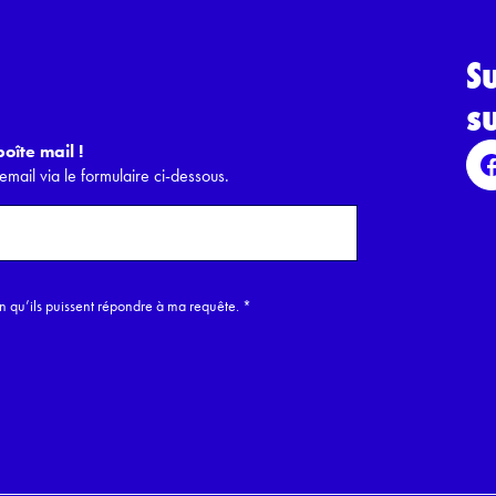
S
s
oîte mail !
email via le formulaire ci-dessous.
in qu’ils puissent répondre à ma requête.
*