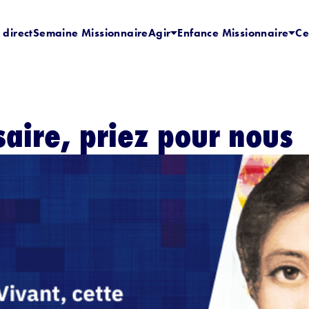
 direct
Semaine Missionnaire
Agir
Enfance Missionnaire
Ce
aire, priez pour nous