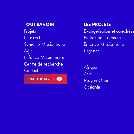
P
D
*
TOUT SAVOIR
LES PROJETS
Projets
Evangélisation et catéchès
En direct
Prêtres pour demain
Semaine Missionnaire
Enfance Missionnaire
Agir
Urgence
Enfance Missionnaire
Centre de recherche
Afrique
Contact
Asie
PAULINE JARICOT
Moyen Orient
Océanie