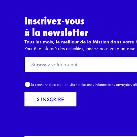
Inscrivez-vous
à la newsletter
Tous les mois, le meilleur de la Mission dans votre b
Pour être informé des actualités, laissez-nous votre adresse 
F
r
o
m
A
Je consens à ce que ce site stocke mes informations envoyées af
E
c
m
c
S'INSCRIRE
a
o
i
r
l
d
*
R
G