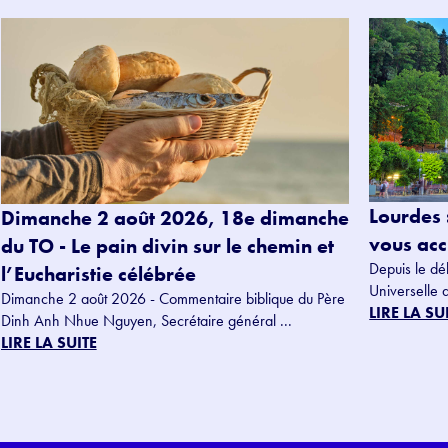
Lourdes 
Dimanche 2 août 2026, 18e dimanche
vous accu
du TO - Le pain divin sur le chemin et
Depuis le dé
l’Eucharistie célébrée
Universelle 
Dimanche 2 août 2026 - Commentaire biblique du Père
LIRE LA SU
Dinh Anh Nhue Nguyen, Secrétaire général ...
LIRE LA SUITE