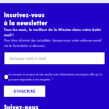
Inscrivez-vous
à la newsletter
Tous les mois, le meilleur de la Mission dans votre boîte
mail !
Pour être informé des actualités, laissez-nous votre adresse email
via le formulaire ci-dessous.
F
r
o
m
A
Je consens à ce que ce site stocke mes informations envoyées afin qu’ils
E
c
puissent répondre à ma requête.
*
m
c
a
o
S'INSCRIRE
i
r
l
d
*
Suivez-nous
R