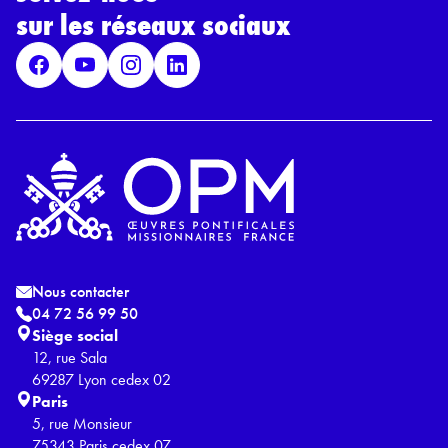
G
sur les réseaux sociaux
P
D
*
Nous contacter
04 72 56 99 50
Siège social
12, rue Sala
69287 Lyon cedex 02
Paris
5, rue Monsieur
75343 Paris cedex 07