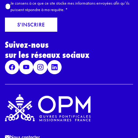
A
Je consens à ce que ce site stocke mes informations envoyées afin qu’ils
E
c
puissent répondre à ma requête.
*
m
c
a
o
S'INSCRIRE
i
r
l
d
*
Suivez-nous
R
G
sur les réseaux sociaux
P
D
*
Nous contacter