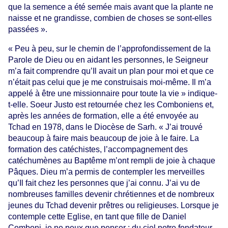
que la semence a été semée mais avant que la plante ne
naisse et ne grandisse, combien de choses se sont-elles
passées ».
« Peu à peu, sur le chemin de l’approfondissement de la
Parole de Dieu ou en aidant les personnes, le Seigneur
m’a fait comprendre qu’Il avait un plan pour moi et que ce
n’était pas celui que je me construisais moi-même. Il m’a
appelé à être une missionnaire pour toute la vie » indique-
t-elle. Soeur Justo est retournée chez les Comboniens et,
après les années de formation, elle a été envoyée au
Tchad en 1978, dans le Diocèse de Sarh. « J’ai trouvé
beaucoup à faire mais beaucoup de joie à le faire. La
formation des catéchistes, l’accompagnement des
catéchumènes au Baptême m’ont rempli de joie à chaque
Pâques. Dieu m’a permis de contempler les merveilles
qu’Il fait chez les personnes que j’ai connu. J’ai vu de
nombreuses familles devenir chrétiennes et de nombreux
jeunes du Tchad devenir prêtres ou religieuses. Lorsque je
contemple cette Eglise, en tant que fille de Daniel
Comboni, je ne peux que penser : du ciel notre fondateur