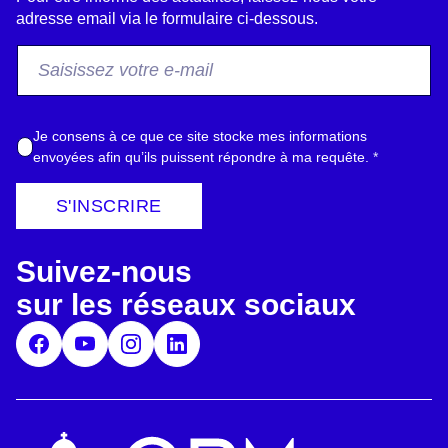
adresse email via le formulaire ci-dessous.
F
r
o
m
A
Je consens à ce que ce site stocke mes informations
E
c
envoyées afin qu’ils puissent répondre à ma requête.
*
m
c
a
o
S'INSCRIRE
i
r
l
d
*
Suivez-nous
R
G
sur les réseaux sociaux
P
D
*