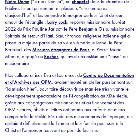
Notre Dame
(“sœurs Domini”) un
chapelet
dans la chambre de
Pauline. Ils ont pu rencontrer plusieurs “missionnaires
d’aujourd’hui” et les entendre témoigner de leur foi et de leur
amour de l’évangile :
Larry Lock
, reporter missionnaire lauréat
2022 du
Prix Pauline Jaricot
, le Père
Benjamin Osio
, missionnaire
Spiritain de retour d’Haïti, Sœur Franca, religieuse italienne qui a
passé la majeure partie de sa vie en Amérique latine, le Père
Bertrand, des
Missions étrangères de Paris
, et Pierre-Marie
Mentré, engagé au
Rocher
, qui avait reconstitué une “case” de
missionnaire !
Nos collaboratrices Eva et Laurence, du
Centre de Documentation
et d’Archives des OPM
, avaient monté un atelier passionnant sur
“la mission hier”, pour faire découvrir de manière très vivante le
développement spectaculaire de l’évangélisation au XIXe siècle,
grâce aux congrégations missionnaires et au financement des
OPM : cartes, objets et lettres ont permis aux enfants de mieux
comprendre la réalité très rude des missionnaires de l’époque, qui
quittaient définitivement la France et leur famille pour suivre le
Christ et l’annoncer, souvent au péril de leur vie.