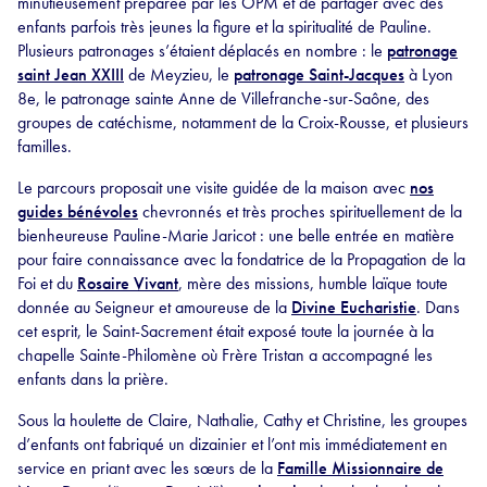
minutieusement préparée par les OPM et de partager avec des
enfants parfois très jeunes la figure et la spiritualité de Pauline.
Plusieurs patronages s’étaient déplacés en nombre : le
patronage
saint Jean XXIII
de Meyzieu, le
patronage Saint-Jacques
à Lyon
8e, le patronage sainte Anne de Villefranche-sur-Saône, des
groupes de catéchisme, notamment de la Croix-Rousse, et plusieurs
familles.
Le parcours proposait une visite guidée de la maison avec
nos
guides bénévoles
chevronnés et très proches spirituellement de la
bienheureuse Pauline-Marie Jaricot : une belle entrée en matière
pour faire connaissance avec la fondatrice de la Propagation de la
Foi et du
Rosaire Vivant
, mère des missions, humble laïque toute
donnée au Seigneur et amoureuse de la
Divine Eucharistie
. Dans
cet esprit, le Saint-Sacrement était exposé toute la journée à la
chapelle Sainte-Philomène où Frère Tristan a accompagné les
enfants dans la prière.
Sous la houlette de Claire, Nathalie, Cathy et Christine, les groupes
d’enfants ont fabriqué un dizainier et l’ont mis immédiatement en
service en priant avec les sœurs de la
Famille Missionnaire de