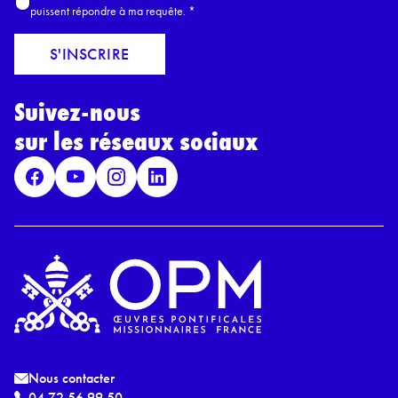
c
puissent répondre à ma requête.
*
m
c
a
o
S'INSCRIRE
i
r
l
d
*
Suivez-nous
R
G
sur les réseaux sociaux
P
D
*
Nous contacter
04 72 56 99 50