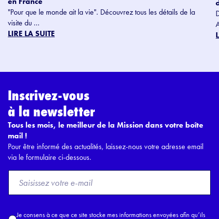
en France
"Pour que le monde ait la vie". Découvrez tous les détails de la
visite du ...
LIRE LA SUITE
Inscrivez-vous
à la newsletter
Tous les mois, le meilleur de la Mission dans votre boîte
mail !
Pour être informé des actualités, laissez-nous votre adresse email
via le formulaire ci-dessous.
F
r
o
m
A
Je consens à ce que ce site stocke mes informations envoyées afin qu’ils
E