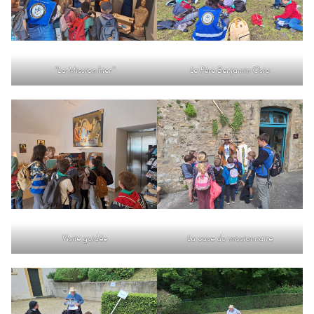
“La Mission hier”
Le Père Benjamin Osio
Visite guidée
La case du missionnaire