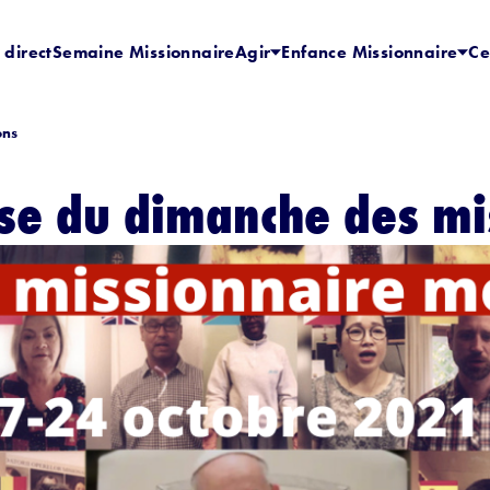
 direct
Semaine Missionnaire
Agir
Enfance Missionnaire
Ce
ons
sse du dimanche des mi