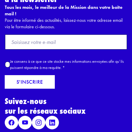
Tous les mois, le meilleur de la Mission dans votre boîte
mail !
Pour être informé des actualités, laissez-nous votre adresse email
via le formulaire ci-dessous.
F
r
o
m
A
Je consens à ce que ce site stocke mes informations envoyées afin qu’ils
E
c
puissent répondre à ma requête.
*
m
c
a
o
S'INSCRIRE
i
r
l
d
*
Suivez-nous
R
G
sur les réseaux sociaux
P
D
*