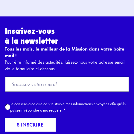
Inscrivez-vous
à la newsletter
Tous les mois, le meilleur de la Mission dans votre boîte
mail !
Pour être informé des actualités, laissez-nous votre adresse email
via le formulaire ci-dessous.
F
r
o
m
A
Je consens à ce que ce site stocke mes informations envoyées afin qu’ils
E
c
puissent répondre à ma requête.
*
m
c
a
o
S'INSCRIRE
i
r
l