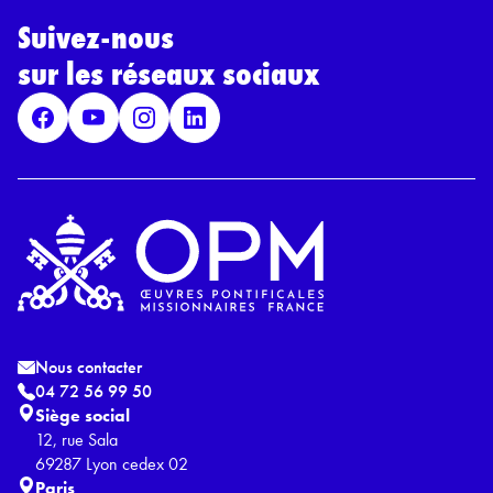
d
*
Suivez-nous
R
G
sur les réseaux sociaux
P
D
*
Nous contacter
04 72 56 99 50
Siège social
12, rue Sala
69287 Lyon cedex 02
Paris