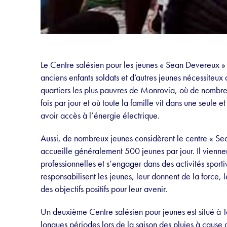
Le Centre salésien pour les jeunes « Sean Devereux » 
anciens enfants soldats et d’autres jeunes nécessiteux 
quartiers les plus pauvres de Monrovia, où de nombreu
fois par jour et où toute la famille vit dans une seul
avoir accès à l’énergie électrique.
Aussi, de nombreux jeunes considèrent le centre « S
accueille généralement 500 jeunes par jour. Il vienn
professionnelles et s’engager dans des activités sportiv
responsabilisent les jeunes, leur donnent de la force, 
des objectifs positifs pour leur avenir.
Un deuxième Centre salésien pour jeunes est situé à T
longues périodes lors de la saison des pluies à caus