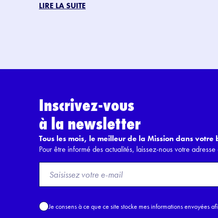
LIRE LA SUITE
Inscrivez-vous
à la newsletter
Tous les mois, le meilleur de la Mission dans votre b
Pour être informé des actualités, laissez-nous votre adresse 
F
r
o
m
A
Je consens à ce que ce site stocke mes informations envoyées af
E
c