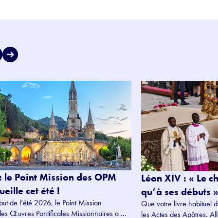
: le Point Mission des OPM
Léon XIV : « Le c
eille cet été !
qu’à ses débuts »
but de l’été 2026, le Point Mission
Que votre livre habituel d
des Œuvres Pontificales Missionnaires a ...
les Actes des Apôtres. Alle