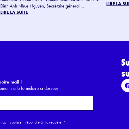
LIRE LA SU
Dinh Anh Nhue Nguyen, Secrétaire général ...
LIRE LA SUITE
S
s
oîte mail !
email via le formulaire ci-dessous.
in qu’ils puissent répondre à ma requête.
*