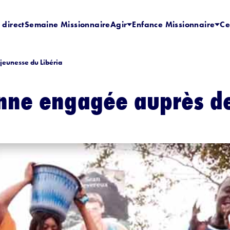
 direct
Semaine Missionnaire
Agir
Enfance Missionnaire
Ce
jeunesse du Libéria
enne engagée auprès de