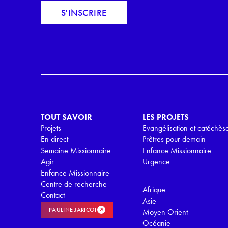
m
c
S'INSCRIRE
a
o
i
r
l
d
*
R
G
P
D
*
TOUT SAVOIR
LES PROJETS
Projets
Evangélisation et catéchès
En direct
Prêtres pour demain
Semaine Missionnaire
Enfance Missionnaire
Agir
Urgence
Enfance Missionnaire
Centre de recherche
Afrique
Contact
Asie
PAULINE JARICOT
Moyen Orient
Océanie