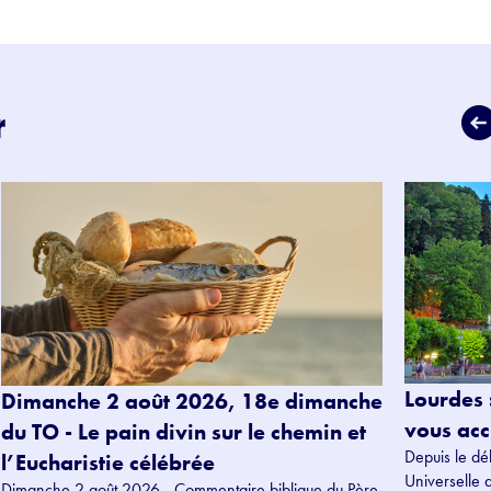
r
Lourdes 
Dimanche 2 août 2026, 18e dimanche
vous accu
du TO - Le pain divin sur le chemin et
Depuis le dé
l’Eucharistie célébrée
Universelle 
Dimanche 2 août 2026 - Commentaire biblique du Père