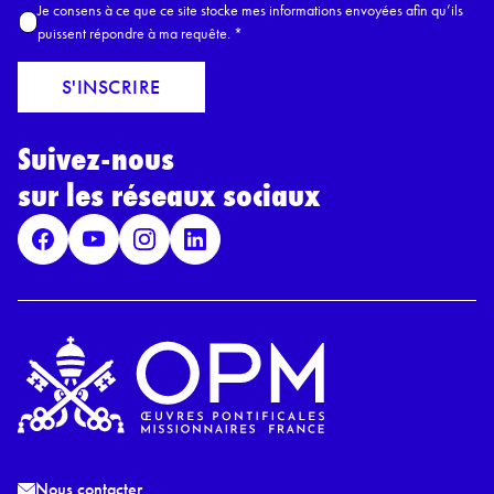
A
Je consens à ce que ce site stocke mes informations envoyées afin qu’ils
E
c
puissent répondre à ma requête.
*
m
c
a
o
S'INSCRIRE
i
r
l
d
*
Suivez-nous
R
G
sur les réseaux sociaux
P
D
*
Nous contacter