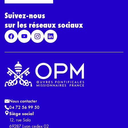
r
l
d
*
Suivez-nous
R
G
sur les réseaux sociaux
P
D
*
Nous contacter
04 72 56 99 50
Siège social
12, rue Sala
69287 Lyon cedex 02