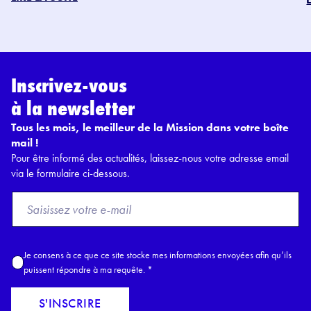
Inscrivez-vous
à la newsletter
Tous les mois, le meilleur de la Mission dans votre boîte
mail !
Pour être informé des actualités, laissez-nous votre adresse email
via le formulaire ci-dessous.
F
r
o
m
A
Je consens à ce que ce site stocke mes informations envoyées afin qu’ils
E
c
puissent répondre à ma requête.
*
m
c
a
o
S'INSCRIRE
i