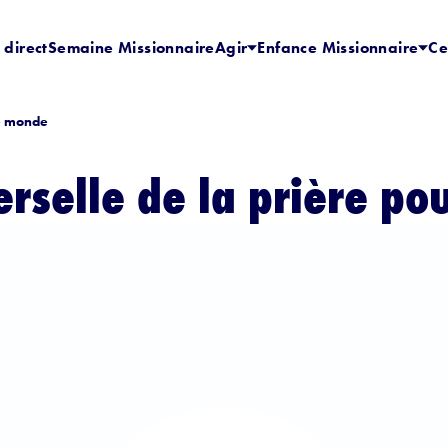
 direct
Semaine Missionnaire
Agir
Enfance Missionnaire
Ce
le monde
rselle de la prière po