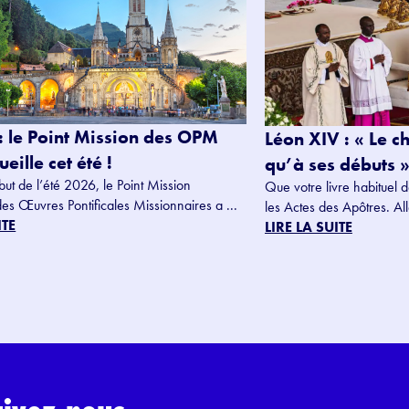
: le Point Mission des OPM
Léon XIV : « Le c
eille cet été !
qu’à ses débuts »
but de l’été 2026, le Point Mission
Que votre livre habituel d
des Œuvres Pontificales Missionnaires a ...
les Actes des Apôtres. Alle
ITE
LIRE LA SUITE