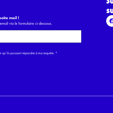
S
s
oîte mail !
email via le formulaire ci-dessous.
in qu’ils puissent répondre à ma requête.
*