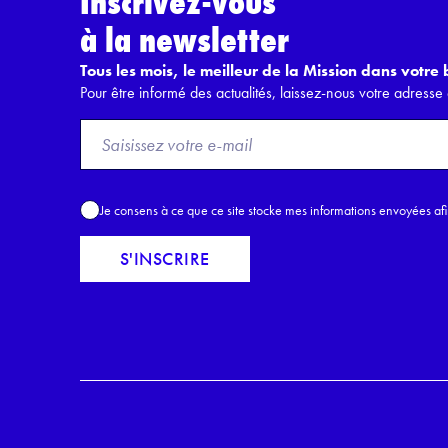
Inscrivez-vous
à la newsletter
Tous les mois, le meilleur de la Mission dans votre b
Pour être informé des actualités, laissez-nous votre adresse 
F
r
o
m
A
Je consens à ce que ce site stocke mes informations envoyées af
E
c
m
c
S'INSCRIRE
a
o
i
r
l
d
*
R
G
P
D
*