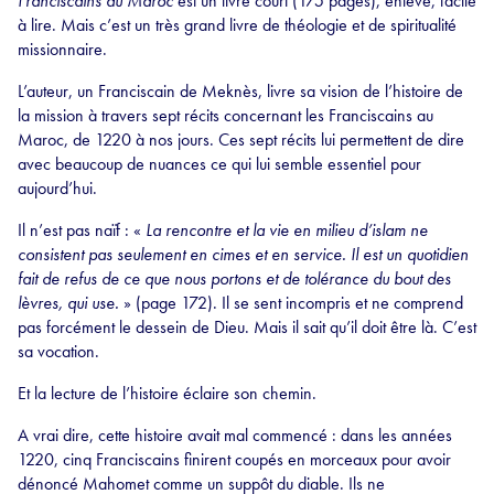
Franciscains au Maroc
est un livre court (175 pages), enlevé, facile
à lire. Mais c’est un très grand livre de théologie et de spiritualité
missionnaire.
L’auteur, un Franciscain de Meknès, livre sa vision de l’histoire de
la mission à travers sept récits concernant les Franciscains au
Maroc, de 1220 à nos jours. Ces sept récits lui permettent de dire
avec beaucoup de nuances ce qui lui semble essentiel pour
aujourd’hui.
Il n’est pas naïf : «
La rencontre et la vie en milieu d’islam ne
consistent pas seulement en cimes et en service. Il est un quotidien
fait de refus de ce que nous portons et de tolérance du bout des
lèvres, qui use.
» (page 172). Il se sent incompris et ne comprend
pas forcément le dessein de Dieu. Mais il sait qu’il doit être là. C’est
sa vocation.
Et la lecture de l’histoire éclaire son chemin.
A vrai dire, cette histoire avait mal commencé : dans les années
1220, cinq Franciscains finirent coupés en morceaux pour avoir
dénoncé Mahomet comme un suppôt du diable. Ils ne