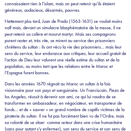
connaissaient rien à l’islam, mais on peut retenir qu’ils étaient
généreux, audacieux, désarmés, pauvres.
Nettement plus tard, Juan de Prado (1563-1631) se voulait moins
naïf mais, devant un simulacre blasphématoire de la messe, il ne
peut retenir sa colère et mourut martyr. Mais ses compagnons
purent rester et, très vite, se mirent au service des prisonniers
chrétiens du sultan : ils ont vécu la vie des prisonniers… mais leur
sens du service, leur endurance aux critiques, leur accueil gratuit de
l’action de Dieu leur valurent une réelle estime du sultan et de la
population, au moins tant que les relations entre le Maroc et
l’Espagne furent bonnes.
Dans les années 1670 régnait au Maroc un sultan à la fois
visionnaire pour son pays et sanguinaire. Un Franciscain, Piezo de
los Angeles, réussit à devenir son ami, ce qui lui vaudra de se
transformer en ambassadeur, en négociateur, en transporteur de
fonds… et de « sauver » un grand nombre de captifs victimes de la
piraterie du sultan. Il ne fut pas forcément bien vu de l’Ordre, mais
sa volonté de se situer comme acteur dans une crise humanitaire
(sans pour autant s’y enfermer), son sens du service et son sens de