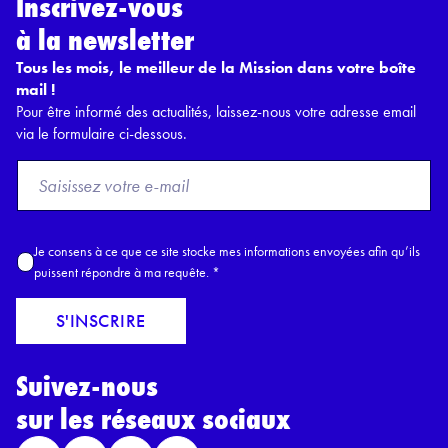
Inscrivez-vous
à la newsletter
Tous les mois, le meilleur de la Mission dans votre boîte
mail !
Pour être informé des actualités, laissez-nous votre adresse email
via le formulaire ci-dessous.
F
r
o
m
A
Je consens à ce que ce site stocke mes informations envoyées afin qu’ils
E
c
puissent répondre à ma requête.
*
m
c
a
o
S'INSCRIRE
i
r
l
d
*
Suivez-nous
R
G
sur les réseaux sociaux
P