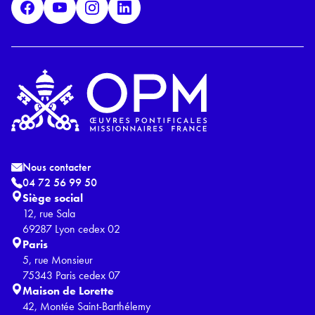
D
*
Nous contacter
04 72 56 99 50
Siège social
12, rue Sala
69287 Lyon cedex 02
Paris
5, rue Monsieur
75343 Paris cedex 07
Maison de Lorette
42, Montée Saint-Barthélemy