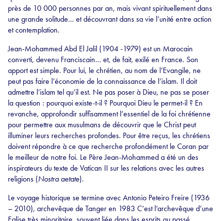
près de 10 000 personnes par an, mais vivant spirituellement dans
une grande solitude… et découvrant dans sa vie l’unité entre action
et contemplation.
Jean-Mohammed Abd El Jalil (1904 -1979) est un Marocain
converti, devenu Franciscain… et, de fait, exilé en France. Son
apport est simple. Pour lui, le chrétien, au nom de l’Evangile, ne
peut pas faire l’économie de la connaissance de l’islam. Il doit
admettre l’islam tel qu’il est. Ne pas poser à Dieu, ne pas se poser
la question : pourquoi existe-t-il ? Pourquoi Dieu le permet-il ? En
revanche, approfondir suffisamment l’essentiel de la foi chrétienne
pour permettre aux musulmans de découvrir que le Christ peut
illuminer leurs recherches profondes. Pour être reçus, les chrétiens
doivent répondre à ce que recherche profondément le Coran par
le meilleur de notre foi. Le Père Jean-Mohammed a été un des
inspirateurs du texte de Vatican II sur les relations avec les autres
religions (
Nostra aetate
).
Le voyage historique se termine avec Antonio Peteiro Freire (1936
– 2010), archevêque de Tanger en 1983 C’est l’archevêque d’une
Eglise très minoritaire, souvent liée dans les esprits au passé