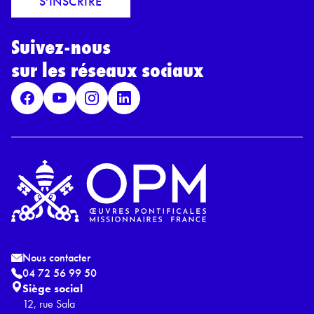
S'INSCRIRE
i
r
l
d
*
Suivez-nous
R
G
sur les réseaux sociaux
P
D
*
Nous contacter
04 72 56 99 50
Siège social
12, rue Sala