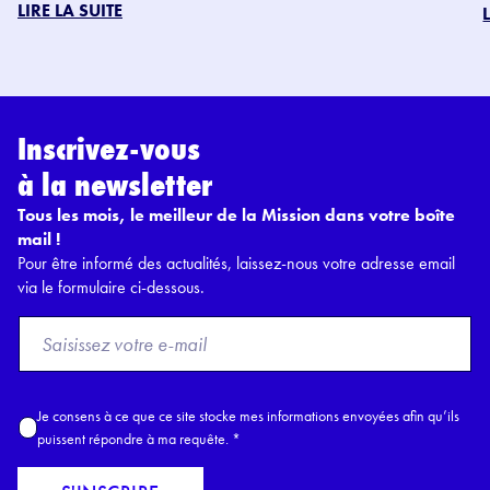
LIRE LA SUITE
Inscrivez-vous
à la newsletter
Tous les mois, le meilleur de la Mission dans votre boîte
mail !
Pour être informé des actualités, laissez-nous votre adresse email
via le formulaire ci-dessous.
F
r
o
m
A
Je consens à ce que ce site stocke mes informations envoyées afin qu’ils
E
c
puissent répondre à ma requête.
*
m
c
a
o