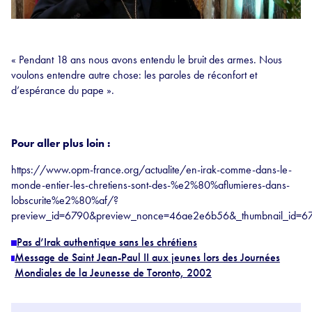
« Pendant 18 ans nous avons entendu le bruit des armes. Nous
voulons entendre autre chose: les paroles de réconfort et
d’espérance du pape ».
Pour aller plus loin :
https://www.opm-france.org/actualite/en-irak-comme-dans-le-
monde-entier-les-chretiens-sont-des-%e2%80%aflumieres-dans-
lobscurite%e2%80%af/?
preview_id=6790&preview_nonce=46ae2e6b56&_thumbnail_id=67
Pas d’Irak authentique sans les chrétiens
Message de Saint Jean-Paul II aux jeunes lors des Journées
Mondiales de la Jeunesse de Toronto, 2002