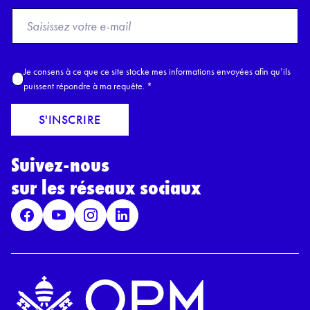
F
r
o
m
A
Je consens à ce que ce site stocke mes informations envoyées afin qu’ils
E
c
puissent répondre à ma requête.
*
m
c
a
o
S'INSCRIRE
i
r
l
d
*
Suivez-nous
R
G
sur les réseaux sociaux
P
D
*