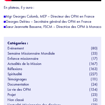
En plateau, il y aura :
Mgr Georges Colomb, MEP – Directeur des OPM en France
Georges Delrieu – Secrétaire général des OPM en France
Sœur Jeannette Bassene, FSCM – Directrice des OPM à Monaco
Catégories :
Evénement
(80)
Semaine Missionnaire Mondiale
(33)
Enfance missionnaire
(17)
Actualités de la Mission
(167)
Réflexions
(163)
Spiritualité
(227)
Témoignages
(111)
Documentation
(24)
La vie des OPM
(154)
Projet
(23)
Non classé
(2)
L'actualité Missionnaire des diocèses
(23)