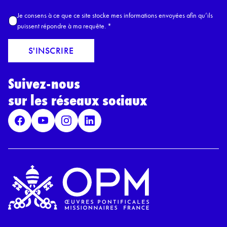
m
A
Je consens à ce que ce site stocke mes informations envoyées afin qu’ils
E
c
puissent répondre à ma requête.
*
m
c
a
o
S'INSCRIRE
i
r
l
d
*
Suivez-nous
R
G
sur les réseaux sociaux
P
D
*