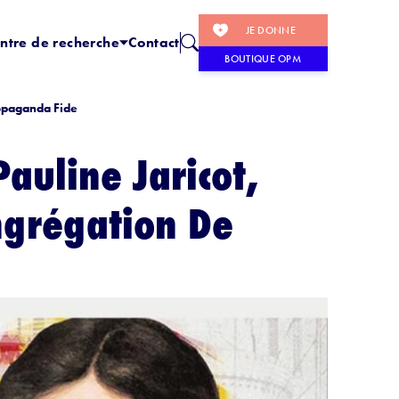
JE DONNE
ntre de recherche
Contact
BOUTIQUE OPM
ropaganda Fide
auline Jaricot,
ongrégation De