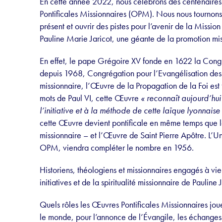
En cette année 2022, nous célébrons des centenaires 
Pontificales Missionnaires (OPM). Nous nous tournons
présent et ouvrir des pistes pour l’avenir de la Mission
Pauline Marie Jaricot, une géante de la promotion mis
En effet, le pape Grégoire XV fonde en 1622 la Con
depuis 1968, Congrégation pour l’Evangélisation des 
missionnaire, l’Œuvre de la Propagation de la Foi est
mots de Paul VI, cette Œuvre
« reconnaît aujourd’hui t
l’initiative et à la méthode de cette laïque lyonnaise 
cette Œuvre devient pontificale en même temps que l
missionnaire – et l’Œuvre de Saint Pierre Apôtre. L’Un
OPM, viendra compléter le nombre en 1956.
Historiens, théologiens et missionnaires engagés à vie
initiatives et de la spiritualité missionnaire de Pauline 
Quels rôles les Œuvres Pontificales Missionnaires jou
le monde, pour l’annonce de l’Évangile, les échanges e