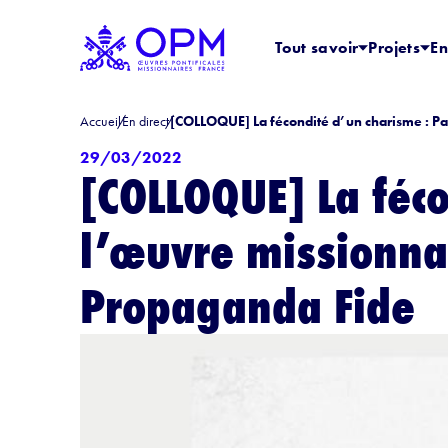
Tout savoir
Projets
En
Accueil
En direct
[COLLOQUE] La fécondité d’un charisme : Pau
29/03/2022
[COLLOQUE] La féco
l’œuvre missionnai
Propaganda Fide