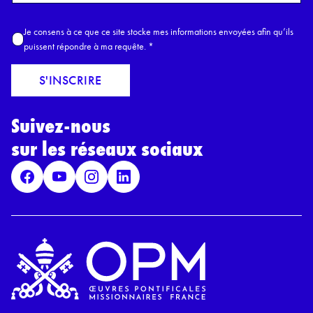
o
m
A
Je consens à ce que ce site stocke mes informations envoyées afin qu’ils
E
c
puissent répondre à ma requête.
*
m
c
a
o
S'INSCRIRE
i
r
l
d
*
Suivez-nous
R
G
sur les réseaux sociaux
P
D
*