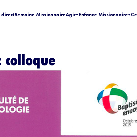
 direct
Semaine Missionnaire
Agir
Enfance Missionnaire
Ce
: colloque