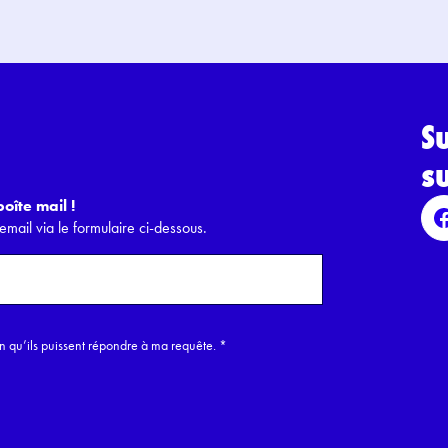
S
s
oîte mail !
email via le formulaire ci-dessous.
in qu’ils puissent répondre à ma requête.
*