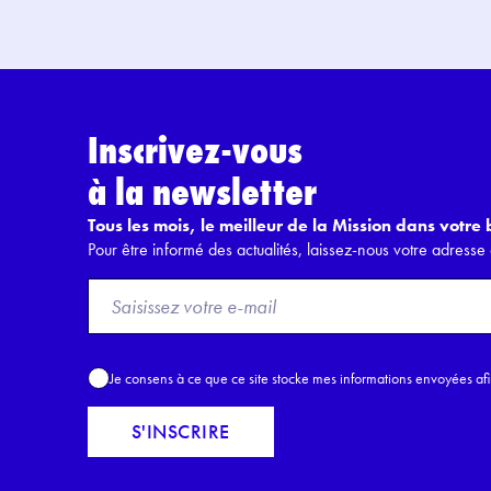
Inscrivez-vous
à la newsletter
Tous les mois, le meilleur de la Mission dans votre b
Pour être informé des actualités, laissez-nous votre adresse 
F
r
o
m
A
Je consens à ce que ce site stocke mes informations envoyées af
E
c
m
c
S'INSCRIRE
a
o
i
r
l