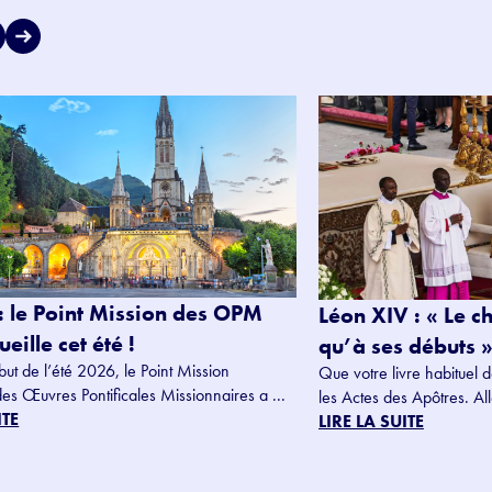
: le Point Mission des OPM
Léon XIV : « Le c
eille cet été !
qu’à ses débuts »
but de l’été 2026, le Point Mission
Que votre livre habituel d
des Œuvres Pontificales Missionnaires a ...
les Actes des Apôtres. Alle
ITE
LIRE LA SUITE