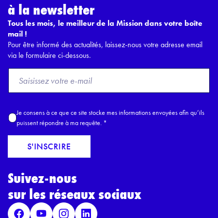
à la newsletter
Tous les mois, le meilleur de la Mission dans votre boîte
mail !
Pour être informé des actualités, laissez-nous votre adresse email
via le formulaire ci-dessous.
F
r
o
m
A
Je consens à ce que ce site stocke mes informations envoyées afin qu’ils
E
c
puissent répondre à ma requête.
*
m
c
a
o
S'INSCRIRE
i
r
l
d
*
Suivez-nous
R
G
sur les réseaux sociaux
P
D