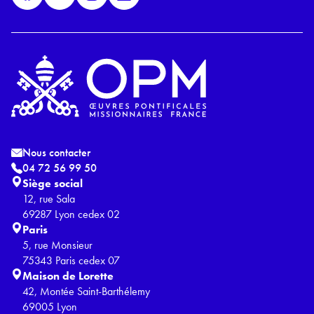
*
Nous contacter
04 72 56 99 50
Siège social
12, rue Sala
69287 Lyon cedex 02
Paris
5, rue Monsieur
75343 Paris cedex 07
Maison de Lorette
42, Montée Saint-Barthélemy
69005 Lyon